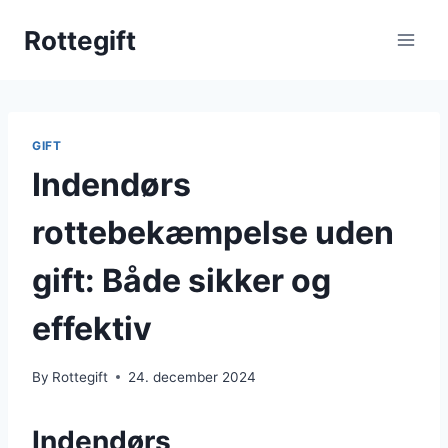
Skip
Rottegift
to
content
GIFT
Indendørs
rottebekæmpelse uden
gift: Både sikker og
effektiv
By
Rottegift
24. december 2024
Indendørs