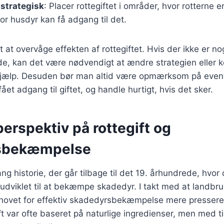
 strategisk
: Placer rottegiftet i områder, hvor rotterne 
vor husdyr kan få adgang til det.
t at overvåge effekten af rottegiftet. Hvis der ikke er n
ode, kan det være nødvendigt at ændre strategien eller 
 hjælp. Desuden bør man altid være opmærksom på event
et adgang til giftet, og handle hurtigt, hvis det sker.
perspektiv på rottegift og
sbekæmpelse
ang historie, der går tilbage til det 19. århundrede, hvo
 udviklet til at bekæmpe skadedyr. I takt med at landbr
hovet for effektiv skadedyrsbekæmpelse mere pressere
ift var ofte baseret på naturlige ingredienser, men med t