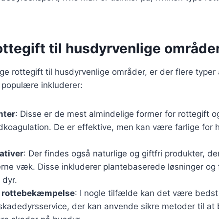
ottegift til husdyrvenlige område
 rottegift til husdyrvenlige områder, er der flere typer 
 populære inkluderer:
nter
: Disse er de mest almindelige former for rottegift o
dkoagulation. De er effektive, men kan være farlige for 
nativer
: Der findes også naturlige og giftfri produkter, 
erne væk. Disse inkluderer plantebaserede løsninger og 
 dyr.
l rottebekæmpelse
: I nogle tilfælde kan det være bedst
 skadedyrsservice, der kan anvende sikre metoder til a