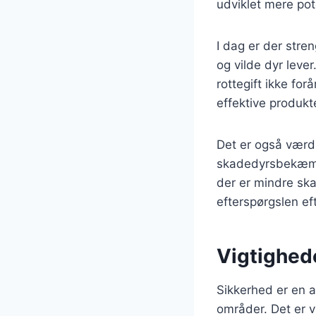
udviklet mere pot
I dag er der stre
og vilde dyr lever
rottegift ikke for
effektive produkte
Det er også værd 
skadedyrsbekæmpe
der er mindre skad
efterspørgslen eft
Vigtighede
Sikkerhed er en a
områder. Det er v