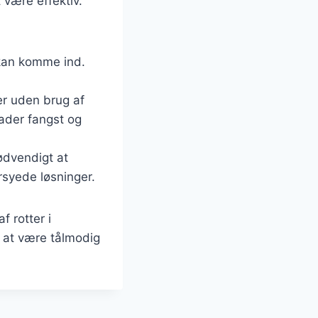
være effektiv.
r kan komme ind.
er uden brug af
lader fangst og
nødvendigt at
rsyede løsninger.
 rotter i
t at være tålmodig