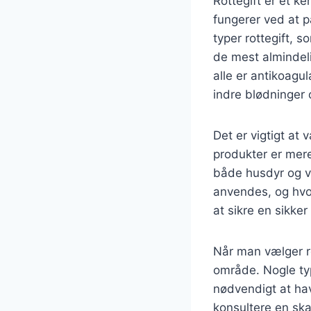
Rottegift er et k
fungerer ved at på
typer rottegift, 
de mest almindeli
alle er antikoagul
indre blødninger o
Det er vigtigt at 
produkter er mere
både husdyr og vi
anvendes, og hvor
at sikre en sikke
Når man vælger rot
område. Nogle typ
nødvendigt at hav
konsultere en ska