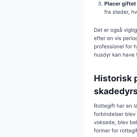
Placer giftet
fra steder, h
Det er også vigtig
efter en vis peri
professionel for
husdyr kan have få
Historisk 
skadedyr
Rottegift har en l
forbindelser blev
voksede, blev be
former for rotteg