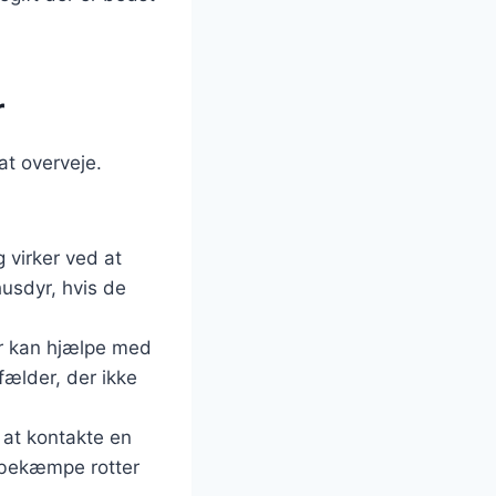
r
at overveje.
g virker ved at
husdyr, hvis de
der kan hjælpe med
fælder, der ikke
 at kontakte en
t bekæmpe rotter