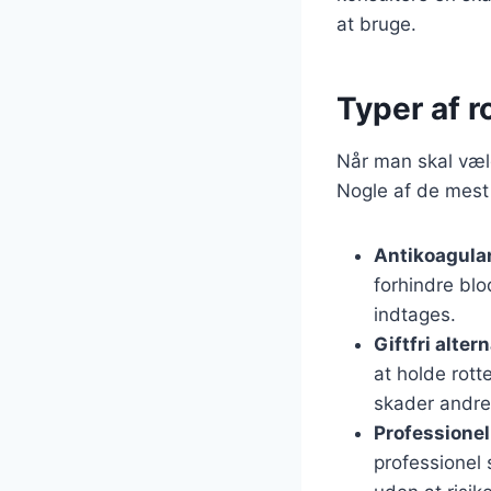
at bruge.
Typer af r
Når man skal vælge
Nogle af de mest
Antikoagula
forhindre blo
indtages.
Giftfri alter
at holde rott
skader andre
Professione
professionel