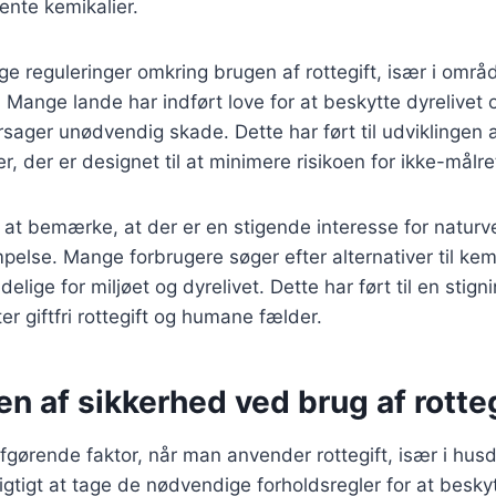
ente kemikalier.
nge reguleringer omkring brugen af rottegift, især i områ
. Mange lande har indført love for at beskytte dyrelivet o
årsager unødvendig skade. Dette har ført til udviklingen 
r, der er designet til at minimere risikoen for ikke-målre
at bemærke, at der er en stigende interesse for naturve
lse. Mange forbrugere søger efter alternativer til kem
elige for miljøet og dyrelivet. Dette har ført til en stigni
er giftfri rottegift og humane fælder.
n af sikkerhed ved brug af rotteg
fgørende faktor, når man anvender rottegift, især i hus
igtigt at tage de nødvendige forholdsregler for at besk