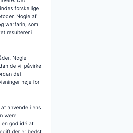
navere. Det
findes forskellige
etoder. Nogle af
og warfarin, som
et resulterer i
råder. Nogle
dan de vil påvirke
vordan det
isninger nøje for
t at anvende i ens
an være
r en god idé at
egift der er bedst