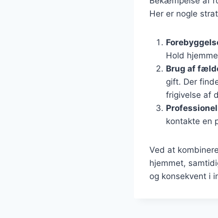
Bekæmpelse af rot
Her er nogle stra
Forebyggels
Hold hjemmet 
Brug af fæld
gift. Der fin
frigivelse af 
Professionel
kontakte en 
Ved at kombinere
hjemmet, samtidig
og konsekvent i in