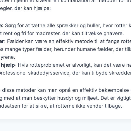
ter i hjemmet kræver en kombination af metoder for at 
tegier, der kan hjælpe:
e
: Sørg for at tætne alle sprækker og huller, hvor rotte
rent og fri for madrester, der kan tiltrække gnavere.
er
: Fælder kan være en effektiv metode til at fange rott
des mange typer fælder, herunder humane fælder, der til
dyrene.
 hjælp
: Hvis rotteproblemet er alvorligt, kan det være 
professionel skadedyrsservice, der kan tilbyde skrædde
 disse metoder kan man opnå en effektiv bekæmpelse af
 med at man beskytter husdyr og miljøet. Det er vigtig
dsatsen for at sikre, at rotterne ikke vender tilbage.