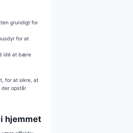
tten grundigt for
husdyr for at
od idé at bære
 for at sikre, at
s der opstår
 i hjemmet