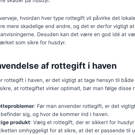
ere skader på husdyr.
overveje, hvordan hver type rottegift vil påvirke det lokal
e mere skadelige end andre, og det er derfor vigtigt at
e anvisningerne. Desuden kan det være en god idé at væ
mærket som sikre for husdyr.
nvendelse af rottegift i haven
ottegift i haven, er det vigtigt at tage hensyn til både 
sikre, at rottegiftet virker optimalt, bør man følge disse r
rotteproblemer
: Før man anvender rottegift, er det vigtigt
 befinder sig, og hvor de kommer ind i haven.
tige produkt
: Vælg et rottegift, der er sikkert for husdy
tiketten omhyggeligt for at sikre, at det er passende til