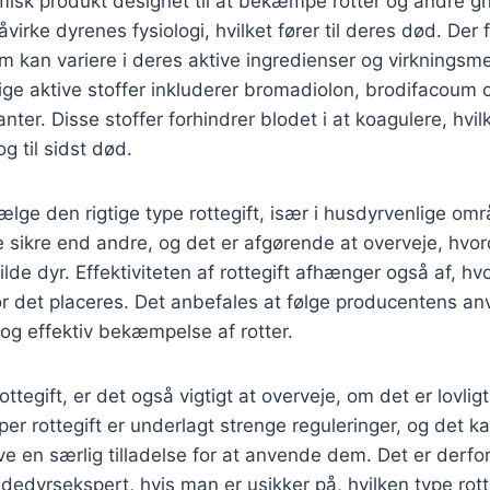
emisk produkt designet til at bekæmpe rotter og andre g
virke dyrenes fysiologi, hvilket fører til deres død. Der 
som kan variere i deres aktive ingredienser og virkningsm
ge aktive stoffer inkluderer bromadiolon, brodifacoum 
anter. Disse stoffer forhindrer blodet i at koagulere, hvilk
g til sidst død.
vælge den rigtige type rottegift, især i husdyrvenlige om
 sikre end andre, og det er afgørende at overveje, hvor
lde dyr. Effektiviteten af rottegift afhænger også af, h
 det placeres. Det anbefales at følge producentens anv
r og effektiv bekæmpelse af rotter.
tegift, er det også vigtigt at overveje, om det er lovlig
er rottegift er underlagt strenge reguleringer, og det k
e en særlig tilladelse for at anvende dem. Det er derfo
dedyrsekspert, hvis man er usikker på, hvilken type rott