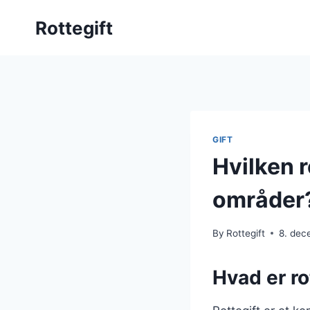
Skip
Rottegift
to
content
GIFT
Hvilken r
områder
By
Rottegift
8. dec
Hvad er ro