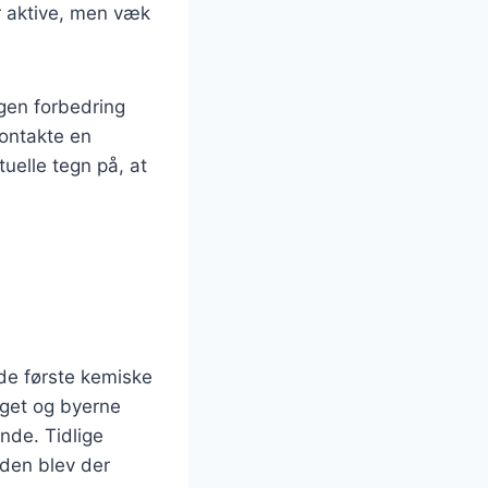
er aktive, men væk
ogen forbedring
kontakte en
uelle tegn på, at
r de første kemiske
uget og byerne
nde. Tidlige
iden blev der