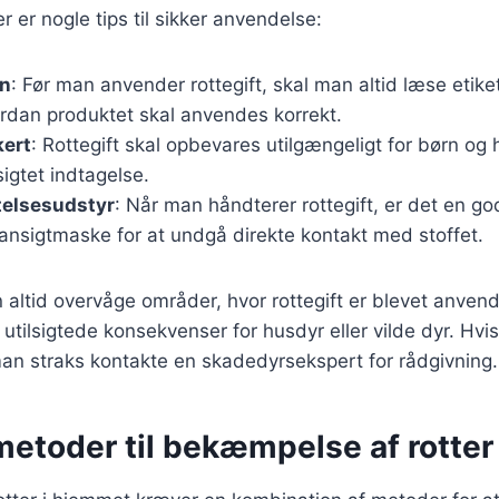
 er nogle tips til sikker anvendelse:
en
: Før man anvender rottegift, skal man altid læse etike
ordan produktet skal anvendes korrekt.
kert
: Rottegift skal opbevares utilgængeligt for børn og 
sigtet indtagelse.
telsesudstyr
: Når man håndterer rottegift, er det en g
ansigtmaske for at undgå direkte kontakt med stoffet.
ltid overvåge områder, hvor rottegift er blevet anvendt,
 utilsigtede konsekvenser for husdyr eller vilde dyr. Hvi
an straks kontakte en skadedyrsekspert for rådgivning.
metoder til bekæmpelse af rotter