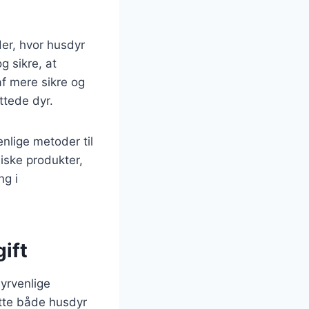
der, hvor husdyr
g sikre, at
af mere sikre og
ttede dyr.
nlige metoder til
iske produkter,
ng i
ift
dyrvenlige
ytte både husdyr