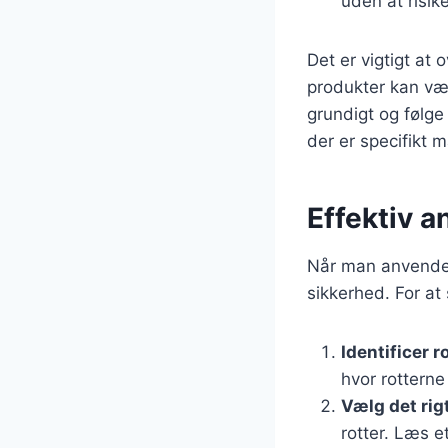
uden at risik
Det er vigtigt at 
produkter kan vær
grundigt og følg
der er specifikt 
Effektiv a
Når man anvender r
sikkerhed. For at 
Identificer 
hvor rotterne
Vælg det rig
rotter. Læs e