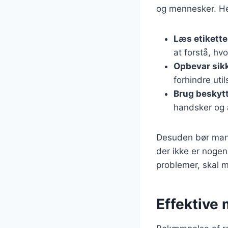
og mennesker. Her
Læs etikett
at forstå, hv
Opbevar sik
forhindre util
Brug beskyt
handsker og 
Desuden bør man a
der ikke er nogen
problemer, skal m
Effektive 