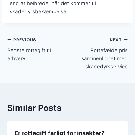
end at helbrede, når det kommer til
skadedyrsbekæmpelse.
Indlægsnavigation
PREVIOUS
NEXT
Bedste rottegift til
Rottefælde pris
erhverv
sammenlignet med
skadedyrsservice
Similar Posts
Er rottegift farligt for insekter?