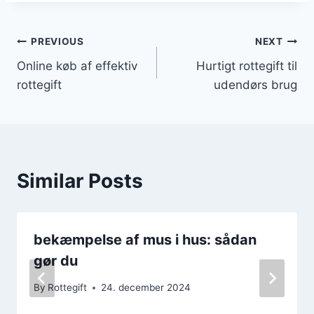
Indlægsnavigation
PREVIOUS
NEXT
Online køb af effektiv
Hurtigt rottegift til
rottegift
udendørs brug
Similar Posts
bekæmpelse af mus i hus: sådan
gør du
By
Rottegift
24. december 2024