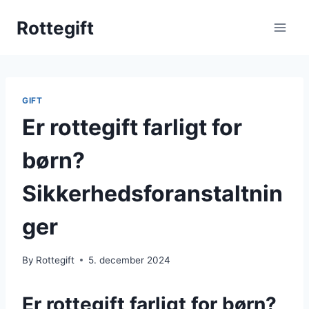
Skip
Rottegift
to
content
GIFT
Er rottegift farligt for
børn?
Sikkerhedsforanstaltnin
ger
By
Rottegift
5. december 2024
Er rottegift farligt for børn?