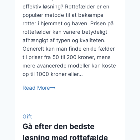
effektiv løsning? Rottefælder er en
populær metode til at bekæmpe
rotter i hjemmet og haven. Prisen på
rottefælder kan variere betydeligt
afhængigt af typen og kvaliteten.
Generelt kan man finde enkle fælder
til priser fra 50 til 200 kroner, mens
mere avancerede modeller kan koste
op til 1000 kroner eller…
Read More
Rottefælde
pris
sammenlignet
med
Gift
skadedyrsservice
Gå efter den bedste
løsning med rottefælde