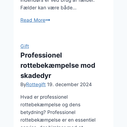
indendørs er ved brug af fælder.
Fælder kan være både…
Read More
Indendørs
rottebekæmpelse
med
fælder
Gift
Professionel
rottebekæmpelse mod
skadedyr
By
Rottegift
19. december 2024
Hvad er professionel
rottebekæmpelse og dens
betydning? Professionel
rottebekæmpelse er en essentiel