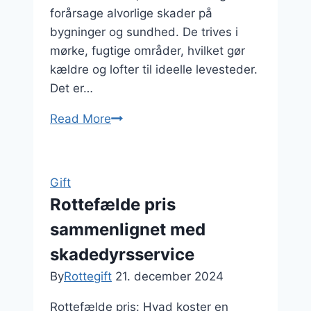
forårsage alvorlige skader på
bygninger og sundhed. De trives i
mørke, fugtige områder, hvilket gør
kældre og lofter til ideelle levesteder.
Det er…
Read More
Rotteproblemer
i
kælder
og
Gift
loft
Rottefælde pris
sammenlignet med
skadedyrsservice
By
Rottegift
21. december 2024
Rottefælde pris: Hvad koster en