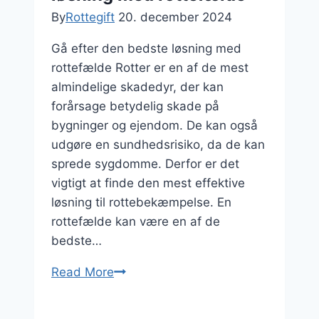
By
Rottegift
20. december 2024
Gå efter den bedste løsning med
rottefælde Rotter er en af de mest
almindelige skadedyr, der kan
forårsage betydelig skade på
bygninger og ejendom. De kan også
udgøre en sundhedsrisiko, da de kan
sprede sygdomme. Derfor er det
vigtigt at finde den mest effektive
løsning til rottebekæmpelse. En
rottefælde kan være en af de
bedste…
Read More
Gå
efter
den