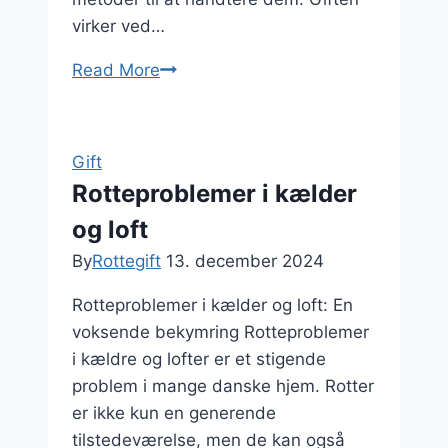
virker ved…
Read More
gift
mod
gnavere:
hvordan
Gift
det
Rotteproblemer i kælder
fungerer
og loft
By
Rottegift
13. december 2024
Rotteproblemer i kælder og loft: En
voksende bekymring Rotteproblemer
i kældre og lofter er et stigende
problem i mange danske hjem. Rotter
er ikke kun en generende
tilstedeværelse, men de kan også