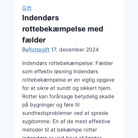
bedste
Gift
løsning
Indendørs
med
rottebekæmpelse med
rottefælde
fælder
By
Rottegift
17. december 2024
Indendørs rottebekæmpelse: Fælder
som effektiv løsning Indendørs
rottebekæmpelse er en vigtig opgave
for at sikre et sundt og sikkert hjem.
Rotter kan forårsage betydelig skade
på bygninger og føre til
sundhedsproblemer ved at sprede
sygdomme. En af de mest effektive
metoder til at bekæmpe rotter