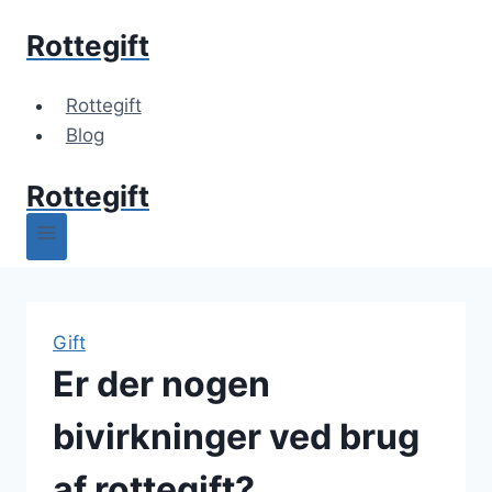
Skip
Rottegift
to
content
Rottegift
Blog
Rottegift
Gift
Er der nogen
bivirkninger ved brug
af rottegift?