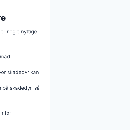
re
er nogle nyttige
 mad i
hvor skadedyr kan
n på skadedyr, så
n for