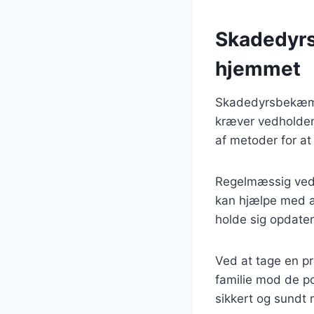
Skadedyrs
hjemmet
Skadedyrsbekæmpe
kræver vedholden
af metoder for at
Regelmæssig vedli
kan hjælpe med a
holde sig opdate
Ved at tage en pr
familie mod de po
sikkert og sundt m