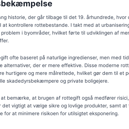
sbekæmpelse
ang historie, der går tilbage til det 19. århundrede, hvor
 at kontrollere rottebestande. I takt med at urbaniseri
 problem i byområder, hvilket førte til udviklingen af me
ffer.
tegift ofte baseret på naturlige ingredienser, men med ti
e alternativer, der er mere effektive. Disse moderne rott
ære hurtigere og mere målrettede, hvilket gør dem til et 
lle skadedyrsbekæmpere og private boligejere.
t at bemærke, at brugen af rottegift også medfører risici
 det vigtigt at vælge sikre og lovlige produkter, samt at 
 for at minimere risikoen for utilsigtet eksponering.