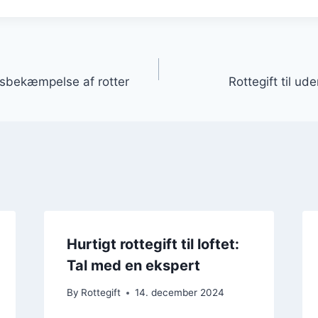
gation
rsbekæmpelse af rotter
Rottegift til u
Hurtigt rottegift til loftet:
Tal med en ekspert
By
Rottegift
14. december 2024