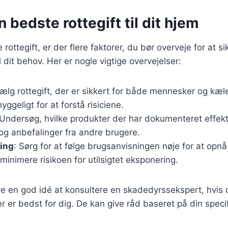
n bedste rottegift til dit hjem
rottegift, er der flere faktorer, du bør overveje for at si
 dit behov. Her er nogle vigtige overvejelser:
Vælg rottegift, der er sikkert for både mennesker og kæ
ggeligt for at forstå risiciene.
 Undersøg, hvilke produkter der har dokumenteret effek
og anbefalinger fra andre brugere.
ing
: Sørg for at følge brugsanvisningen nøje for at opn
 minimere risikoen for utilsigtet eksponering.
 en god idé at konsultere en skadedyrssekspert, hvis d
er er bedst for dig. De kan give råd baseret på din speci