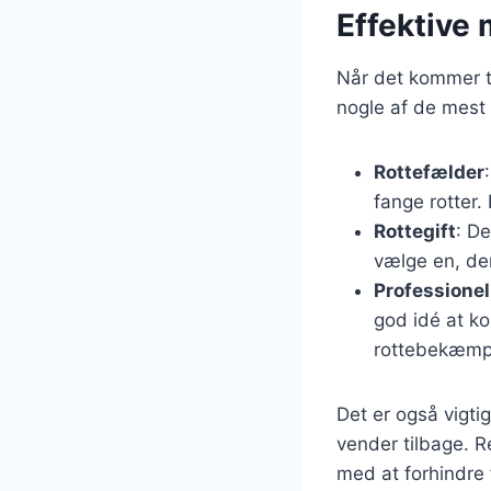
Effektive 
Når det kommer ti
nogle af de mest 
Rottefælder
fange rotter.
Rottegift
: De
vælge en, der
Professione
god idé at k
rottebekæmp
Det er også vigti
vender tilbage. 
med at forhindre 