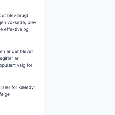
 det blev brugt
ngen voksede, blev
re effektive og
den er der blevet
egifter er
populært valg for
, især for kæledyr
følge