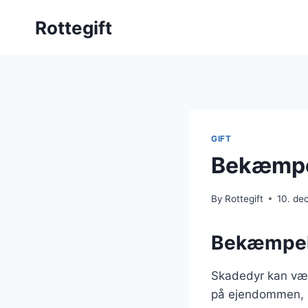
Skip
Rottegift
to
content
GIFT
Bekæmpel
By
Rottegift
10. de
Bekæmpels
Skadedyr kan være
på ejendommen, m