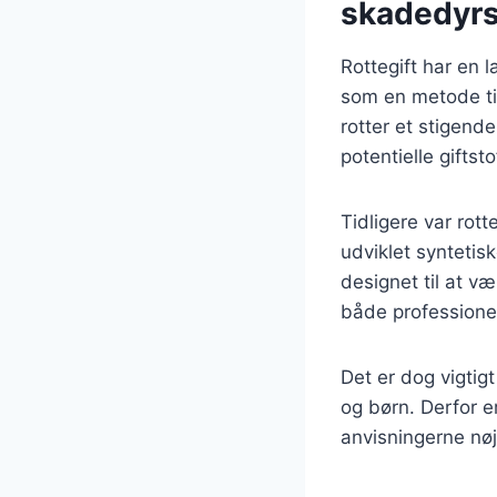
skadedyr
Rottegift har en l
som en metode til
rotter et stigende
potentielle giftsto
Tidligere var rot
udviklet syntetisk
designet til at v
både professione
Det er dog vigtig
og børn. Derfor er
anvisningerne nøje