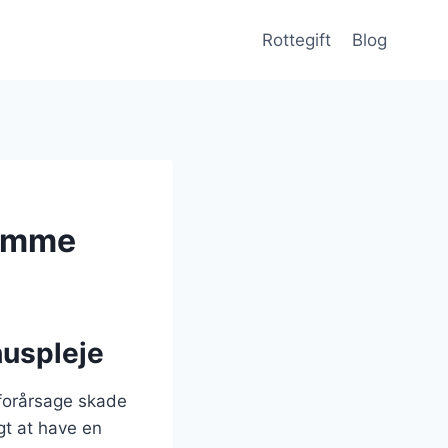
Rottegift
Blog
jemme
huspleje
 forårsage skade
gt at have en