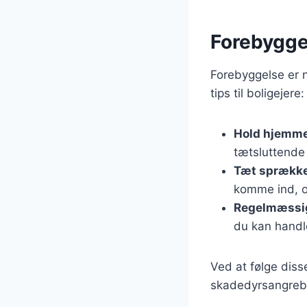
Forebyggel
Forebyggelse er n
tips til boligejere:
Hold hjemme
tætsluttende
Tæt sprækker
komme ind, o
Regelmæssig
du kan handle
Ved at følge diss
skadedyrsangreb b