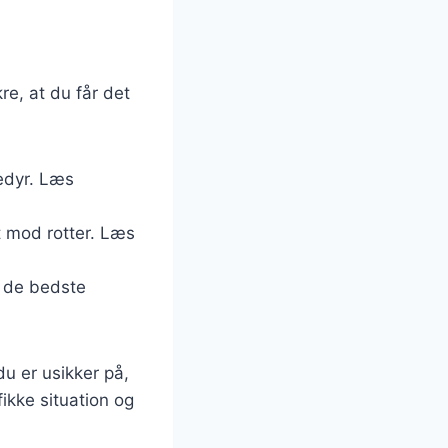
kre, at du får det
ledyr. Læs
t mod rotter. Læs
å de bedste
u er usikker på,
fikke situation og