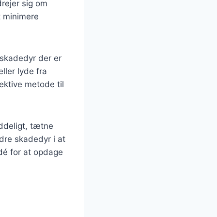
rejer sig om
at minimere
 skadedyr der er
ller lyde fra
ktive metode til
ddeligt, tætne
dre skadedyr i at
dé for at opdage