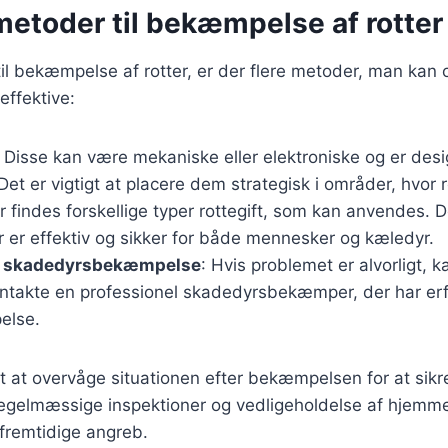
metoder til bekæmpelse af rotter
l bekæmpelse af rotter, er der flere metoder, man kan o
effektive:
: Disse kan være mekaniske eller elektroniske og er design
 Det er vigtigt at placere dem strategisk i områder, hvor r
r findes forskellige typer rottegift, som kan anvendes. De
 er effektiv og sikker for både mennesker og kæledyr.
l skadedyrsbekæmpelse
: Hvis problemet er alvorligt, 
ontakte en professionel skadedyrsbekæmper, der har er
else.
gt at overvåge situationen efter bekæmpelsen for at sikre
Regelmæssige inspektioner og vedligeholdelse af hjemm
fremtidige angreb.