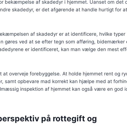
 for bekæmpelse af skadedyr i hjemmet. Uanset om det d
 andre skadedyr, er det afgørende at handle hurtigt for 
ekæmpelsen af skadedyr er at identificere, hvilke typer
kan gøres ved at se efter tegn som afføring, bidemærker e
dedyrene er identificeret, kan man vælge den mest effe
gt at overveje forebyggelse. At holde hjemmet rent og ry
er, samt opbevare mad korrekt kan hjælpe med at forhin
mæssig inspektion af hjemmet kan også være en god i
perspektiv på rottegift og