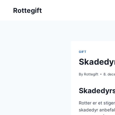
Skip
Rottegift
to
content
GIFT
Skadedyr
By
Rottegift
8. dec
Skadedyrse
Rotter er et sti
skadedyr anbefale