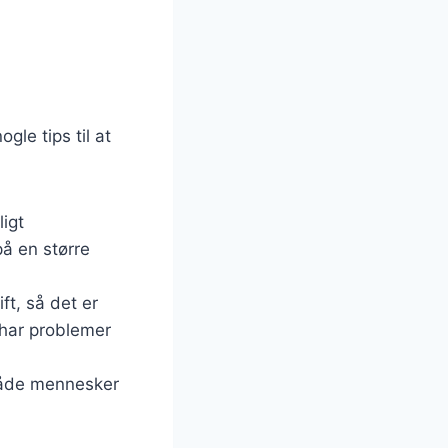
gle tips til at
ligt
på en større
ft, så det er
 har problemer
r både mennesker