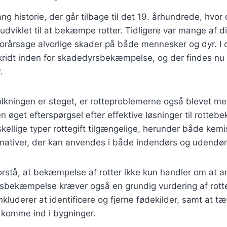
ang historie, der går tilbage til det 19. århundrede, hvo
 udviklet til at bekæmpe rotter. Tidligere var mange af d
forårsage alvorlige skader på både mennesker og dyr. I 
kridt inden for skadedyrsbekæmpelse, og der findes nu 
.
olkningen er steget, er rotteproblemerne også blevet m
 en øget efterspørgsel efter effektive løsninger til rotte
kellige typer rottegift tilgængelige, herunder både kem
rnativer, der kan anvendes i både indendørs og udendørs
 forstå, at bekæmpelse af rotter ikke kun handler om at a
rsbekæmpelse kræver også en grundig vurdering af rot
inkluderer at identificere og fjerne fødekilder, samt at 
 komme ind i bygninger.