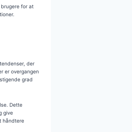
brugere for at
tioner.
 tendenser, der
er er overgangen
 stigende grad
lse. Dette
g give
at håndtere