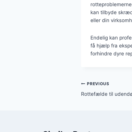
rotteproblemerne,
kan tilbyde skræd
eller din virksom
Endelig kan prof
få hjælp fra ekspe
forhindre dyre re
Indlægsnavi
PREVIOUS
Rottefælde til udendø