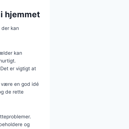
 i hjemmet
, der kan
fælder kan
hurtigt.
Det er vigtigt at
t være en god idé
g de rette
otteproblemer.
 beholdere og