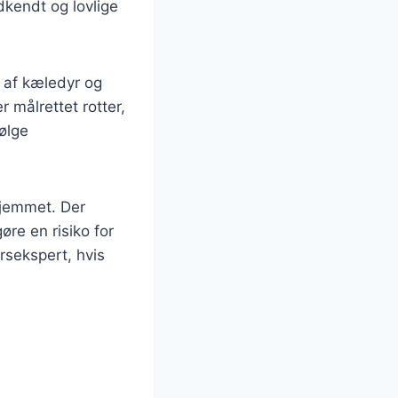
dkendt og lovlige
ng af kæledyr og
 målrettet rotter,
følge
hjemmet. Der
øre en risiko for
rsekspert, hvis