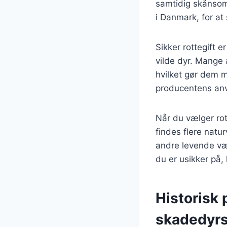
samtidig skånsom 
i Danmark, for at 
Sikker rottegift e
vilde dyr. Mange 
hvilket gør dem mi
producentens anvi
Når du vælger rot
findes flere natu
andre levende væs
du er usikker på, 
Historisk 
skadedyr