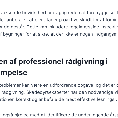
n voksende bevidsthed om vigtigheden af forebyggelse
r anbefaler, at ejere tager proaktive skridt for at forhi
ør de opstår. Dette kan inkludere regelmæssige inspekti
f bygninger for at sikre, at der ikke er nogen indgangsm
n af professionel rådgivning i
æmpelse
eproblemer kan være en udfordrende opgave, og det er o
l rådgivning. Skadedyrseksperter har den nødvendige vi
uationen korrekt og anbefale de mest effektive løsninger.
n også hjælpe med at identificere de underliggende årsa