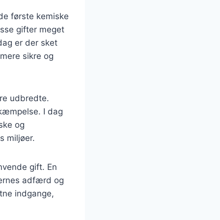
r de første kemiske
isse gifter meget
dag er der sket
mere sikre og
ere udbredte.
bekæmpelse. I dag
iske og
 miljøer.
nvende gift. En
ternes adfærd og
tætne indgange,