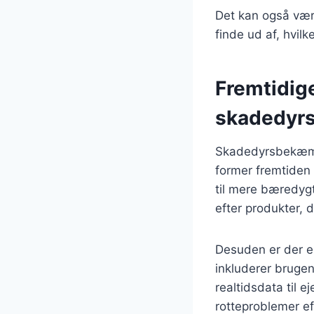
Det kan også være
finde ud af, hvilk
Fremtidig
skadedyr
Skadedyrsbekæmpe
former fremtiden
til mere bæredyg
efter produkter, d
Desuden er der e
inkluderer brugen 
realtidsdata til e
rotteproblemer ef