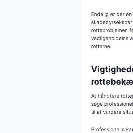
Endelig er der e
skadedyrseksperte
rotteproblemer, f
vedligeholdelse a
rotterne.
Vigtighede
rottebek
At håndtere rott
søge professione
til at vurdere sit
Professionelle ka