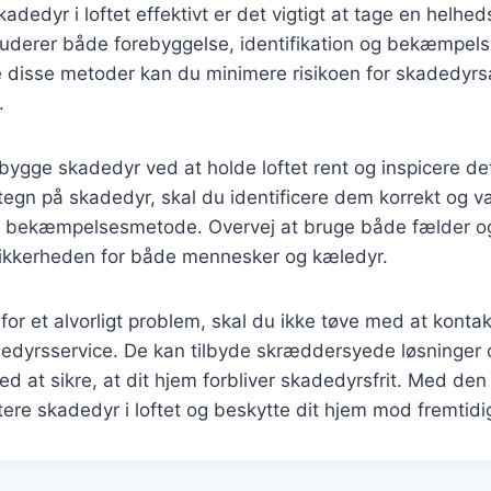
adedyr i loftet effektivt er det vigtigt at tage en helhed
kluderer både forebyggelse, identifikation og bekæmpels
 disse metoder kan du minimere risikoen for skadedyr
.
bygge skadedyr ved at holde loftet rent og inspicere d
tegn på skadedyr, skal du identificere dem korrekt og 
bekæmpelsesmetode. Overvej at bruge både fælder og 
kkerheden for både mennesker og kæledyr.
 for et alvorligt problem, skal du ikke tøve med at konta
dedyrsservice. De kan tilbyde skræddersyede løsninger 
d at sikre, at dit hjem forbliver skadedyrsfrit. Med den 
tere skadedyr i loftet og beskytte dit hjem mod fremtid