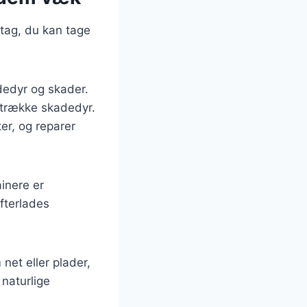
ltag, du kan tage
dedyr og skader.
iltrække skadedyr.
ter, og reparer
ainere er
fterlades
net eller plader,
 naturlige