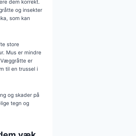
icere dem korrekt.
gråtte og insekter
ika, som kan
te store
ur. Mus er mindre
 Væggråtte er
 til en trussel i
ring og skader på
elige tegn og
e dem væk