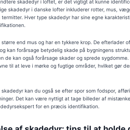
åndtere skadedyr i loftet, er det vigtigt at kunne identif
ge skadedyr i danske lofter inkluderer rotter, mus, væg
ermitter. Hver type skadedyr har sine egne karakterist
fikationen.
t større end mus og har en tykkere krop. De efterlader of
 og kan forårsage betydelig skade på bygningens strukt
en de kan også forårsage skader og sprede sygdomme.
ne til at leve i mørke og fugtige områder, hvilket gør dem
re skadedyr kan du også se efter spor som fodspor, affø
dninger. Det kan være nyttigt at tage billeder af mistænk
dedyrsekspert for en præcis identifikation.
se af skadedyr: tips til at hold