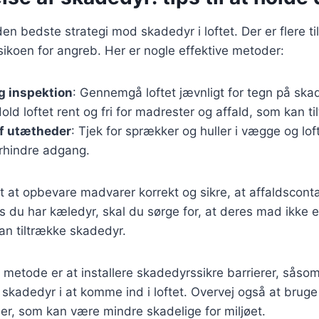
en bedste strategi mod skadedyr i loftet. Der er flere ti
isikoen for angreb. Her er nogle effektive metoder:
 inspektion
: Gennemgå loftet jævnligt for tegn på ska
Hold loftet rent og fri for madrester og affald, som kan t
af utætheder
: Tjek for sprækker og huller i vægge og lof
orhindre adgang.
gt at opbevare madvarer korrekt og sikre, at affaldscont
s du har kæledyr, skal du sørge for, at deres mad ikke e
an tiltrække skadedyr.
 metode er at installere skadedyrssikre barrierer, såsom 
 skadedyr i at komme ind i loftet. Overvej også at bruge
r, som kan være mindre skadelige for miljøet.