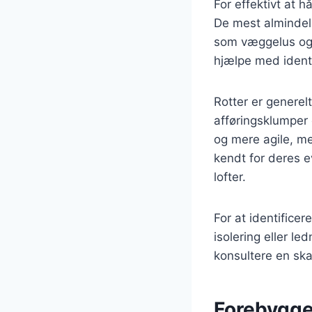
For effektivt at h
De mest almindeli
som væggelus og t
hjælpe med identi
Rotter er generel
afføringsklumper
og mere agile, m
kendt for deres ev
lofter.
For at identifice
isolering eller le
konsultere en ska
Forebyggel