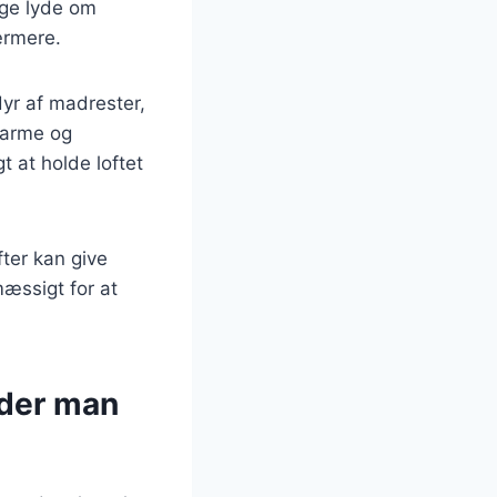
ige lyde om
ærmere.
dyr af madrester,
 varme og
gt at holde loftet
fter kan give
æssigt for at
nder man