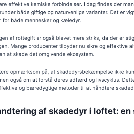
ere effektive kemiske forbindelser. I dag findes der man
erunder både giftige og naturvenlige varianter. Det er vig
er for både mennesker og kæledyr.
gen af rottegift er også blevet mere striks, da der er s
ngen. Mange producenter tilbyder nu sikre og effektive al
en at skade det omgivende økosystem.
t være opmærksom på, at skadedyrsbekæmpelse ikke kun
 men også om at forstå deres adfærd og livscyklus. Det
ffektive og bæredygtige metoder til at håndtere skadedy
åndtering af skadedyr i loftet: en