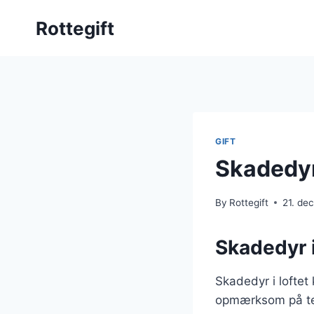
Skip
Rottegift
to
content
GIFT
Skadedyr
By
Rottegift
21. de
Skadedyr i
Skadedyr i loftet 
opmærksom på teg