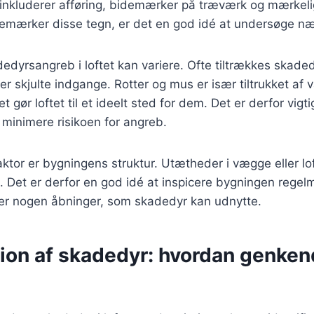
 inkluderer afføring, bidemærker på træværk og mærkel
bemærker disse tegn, er det en god idé at undersøge n
dedyrsangreb i loftet kan variere. Ofte tiltrækkes skade
ler skjulte indgange. Rotter og mus er især tiltrukket af
t gør loftet til et ideelt sted for dem. Det er derfor vigti
t minimere risikoen for angreb.
aktor er bygningens struktur. Utætheder i vægge eller lo
Det er derfor en god idé at inspicere bygningen regelm
e er nogen åbninger, som skadedyr kan udnytte.
ation af skadedyr: hvordan genke