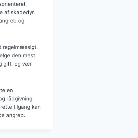
sorienteret
e af skadedyr.
sangreb og
et regelmæssigt.
vælge den mest
gift, og vær
kte en
og rådgivning,
rette tilgang kan
ige angreb.