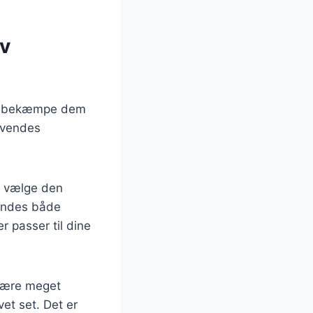
iv
r at bekæmpe dem
nvendes
at vælge den
 findes både
er passer til dine
være meget
vet set. Det er