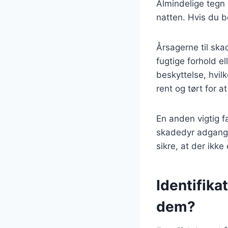
Almindelige tegn
natten. Hvis du 
Årsagerne til ska
fugtige forhold el
beskyttelse, hvilke
rent og tørt for a
En anden vigtig f
skadedyr adgang. 
sikre, at der ikk
Identifik
dem?