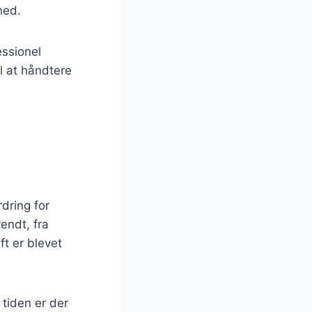
hed.
essionel
l at håndtere
dring for
endt, fra
ft er blevet
 tiden er der