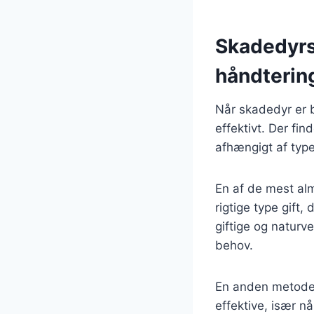
Skadedyrs
håndterin
Når skadedyr er b
effektivt. Der f
afhængigt af typ
En af de mest alm
rigtige type gift
giftige og naturve
behov.
En anden metode 
effektive, især n