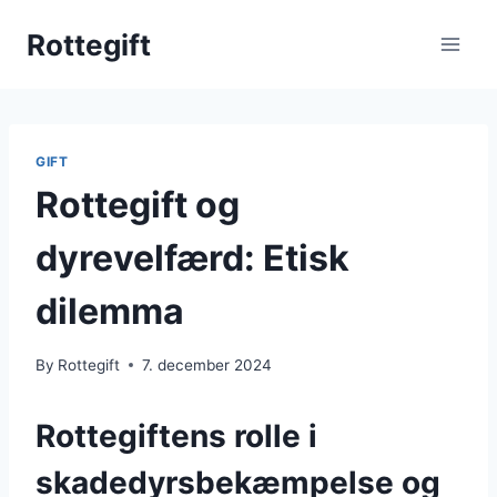
Skip
Rottegift
to
content
GIFT
Rottegift og
dyrevelfærd: Etisk
dilemma
By
Rottegift
7. december 2024
Rottegiftens rolle i
skadedyrsbekæmpelse og