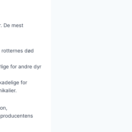
r. De mest
l rotternes død
lige for andre dyr
kadelige for
kalier.
ion,
ge producentens