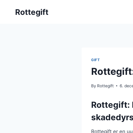
Skip
Rottegift
to
content
GIFT
Rottegift
By
Rottegift
6. dec
Rottegift:
skadedyr
Rottegift er en u