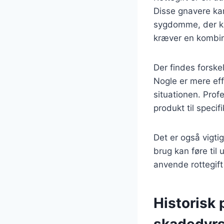
Disse gnavere kan
sygdomme, der ka
kræver en kombinat
Der findes forske
Nogle er mere eff
situationen. Prof
produkt til specif
Det er også vigtig
brug kan føre til
anvende rottegift
Historisk 
skadedyr