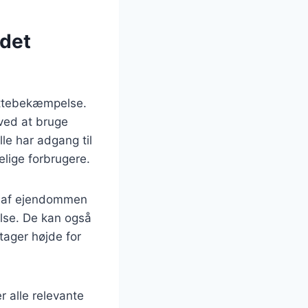
 det
rottebekæmpelse.
 ved at bruge
le har adgang til
elige forbrugere.
on af ejendommen
else. De kan også
tager højde for
r alle relevante