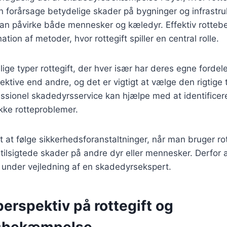
 forårsage betydelige skader på bygninger og infrastru
n påvirke både mennesker og kæledyr. Effektiv rotte
ion af metoder, hvor rottegift spiller en central rolle.
llige typer rottegift, der hver især har deres egne fordel
ektive end andre, og det er vigtigt at vælge den rigtige
essionel skadedyrsservice kan hjælpe med at identifice
ikke rotteproblemer.
t at følge sikkerhedsforanstaltninger, når man bruger rot
 utilsigtede skader på andre dyr eller mennesker. Derfor 
 under vejledning af en skadedyrsekspert.
perspektiv på rottegift og
sbekæmpelse