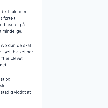
rede. I takt med
 førte til
fte baseret på
almindelige.
g hvordan de skal
jøet, hvilket har
ift er blevet
met.
st og
isk
tadig vigtigt at
e.