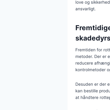
love og sikkerhed
ansvarligt.
Fremtidig
skadedyrs
Fremtiden for ro
metoder. Der er e
reducere afhængig
kontrolmetoder og
Desuden er der en
kan bestille produ
at håndtere rotte