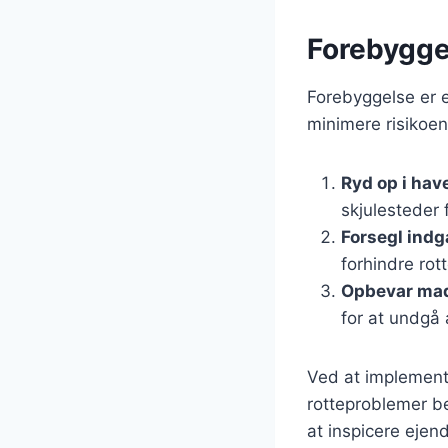
Forebygge
Forebyggelse er e
minimere risikoen
Ryd op i hav
skjulesteder f
Forsegl ind
forhindre rot
Opbevar mad
for at undgå a
Ved at implement
rotteproblemer be
at inspicere eje