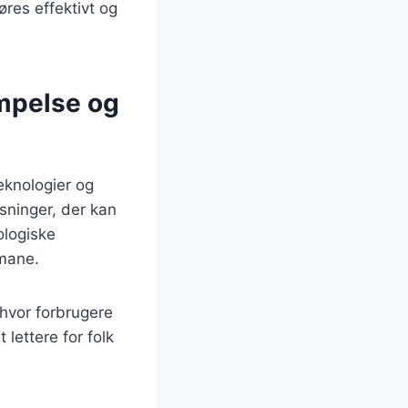
res effektivt og
mpelse og
eknologier og
sninger, der kan
ologiske
umane.
 hvor forbrugere
 lettere for folk