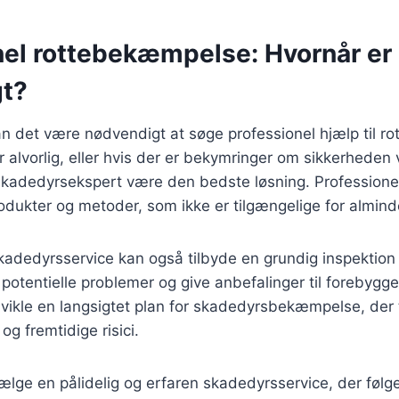
nel rottebekæmpelse: Hvornår er
t?
kan det være nødvendigt at søge professionel hjælp til 
er alvorlig, eller hvis der er bekymringer om sikkerheden
 skadedyrsekspert være den bedste løsning. Professionel
odukter og metoder, som ikke er tilgængelige for almind
skadedyrsservice kan også tilbyde en grundig inspekti
re potentielle problemer og give anbefalinger til forebygg
vikle en langsigtet plan for skadedyrsbekæmpelse, der 
 fremtidige risici.
vælge en pålidelig og erfaren skadedyrsservice, der følge