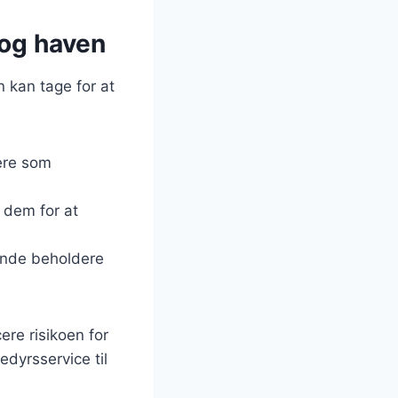
 og haven
n kan tage for at
gere som
l dem for at
tende beholdere
re risikoen for
edyrsservice til