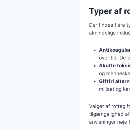
Typer af r
Der findes flere 
almindelige inklu
Antikoagula
over tid. De 
Akutte toksi
og mennesker
Giftfri alter
miljøet og ka
Valget af rottegif
tilgængelighed af
anvisninger nøje f