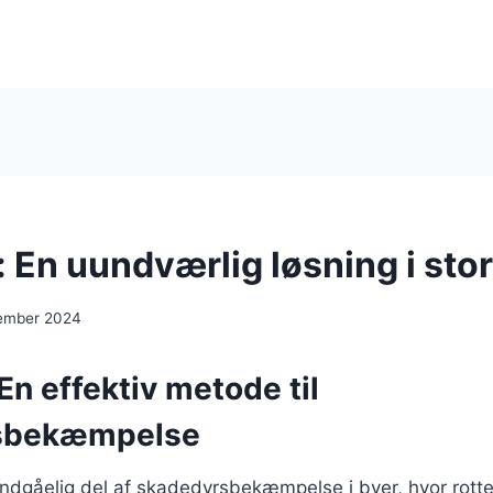
: En uundværlig løsning i sto
ember 2024
 En effektiv metode til
sbekæmpelse
undgåelig del af skadedyrsbekæmpelse i byer, hvor rotter