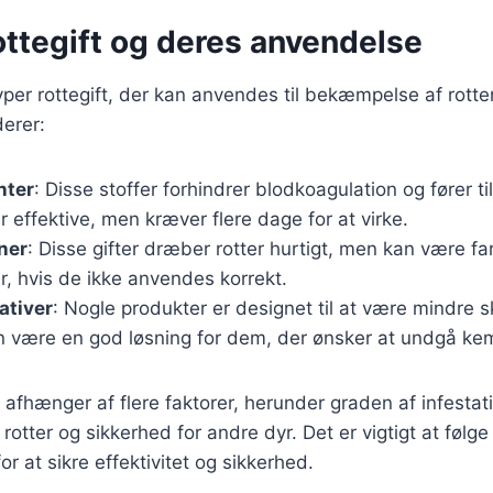
ottegift og deres anvendelse
typer rottegift, der kan anvendes til bekæmpelse af rotte
derer:
nter
: Disse stoffer forhindrer blodkoagulation og fører ti
er effektive, men kræver flere dage for at virke.
ner
: Disse gifter dræber rotter hurtigt, men kan være far
, hvis de ikke anvendes korrekt.
nativer
: Nogle produkter er designet til at være mindre s
n være en god løsning for dem, der ønsker at undgå kemi
t afhænger af flere faktorer, herunder graden af infestat
 rotter og sikkerhed for andre dyr. Det er vigtigt at føl
or at sikre effektivitet og sikkerhed.