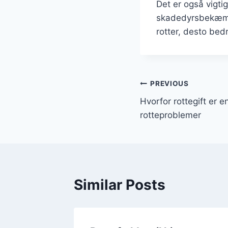
Det er også vigt
skadedyrsbekæmp
rotter, desto be
Indlægsnavi
PREVIOUS
Hvorfor rottegift er 
rotteproblemer
Similar Posts