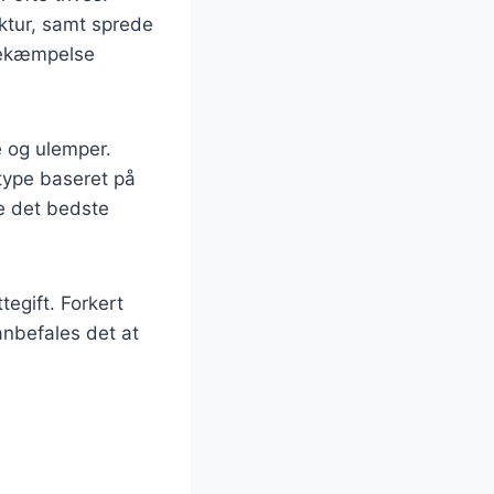
ktur, samt sprede
bekæmpelse
e og ulemper.
 type baseret på
re det bedste
tegift. Forkert
anbefales det at