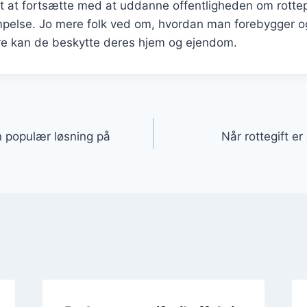
igt at fortsætte med at uddanne offentligheden om rott
else. Jo mere folk ved om, hvordan man forebygger o
dre kan de beskytte deres hjem og ejendom.
gation
en populær løsning på
Når rottegift er