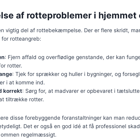
lse af rotteproblemer i hjemmet
n vigtig del af rottebekæmpelse. Der er flere skridt, ma
 for rotteangreb:
en
: Fjern affald og overflødige genstande, der kan fun
or rotter.
gange
: Tjek for sprækker og huller i bygninger, og forseg
ter i at komme ind.
 korrekt
: Sørg for, at madvarer er opbevaret i tætslut
t tiltrække rotter.
ere disse forebyggende foranstaltninger kan man reduce
tydeligt. Det er også en god idé at få professionel skad
ndommen regelmæssigt.