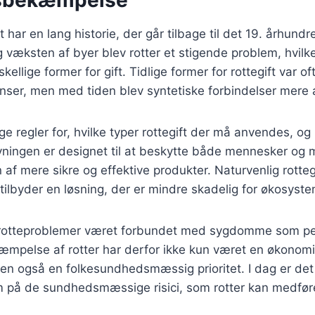
t har en lang historie, der går tilbage til det 19. århund
 væksten af byer blev rotter et stigende problem, hvilket
skellige former for gift. Tidlige former for rottegift var o
enser, men med tiden blev syntetiske forbindelser mere 
nge regler for, hvilke typer rottegift der må anvendes, o
ningen er designet til at beskytte både mennesker og mil
en af mere sikre og effektive produkter. Naturvenlig rotteg
tilbyder en løsning, der er mindre skadelig for økosyste
r rotteproblemer været forbundet med sygdomme som pe
kæmpelse af rotter har derfor ikke kun været en økonom
 også en folkesundhedsmæssig prioritet. I dag er det s
på de sundhedsmæssige risici, som rotter kan medfør