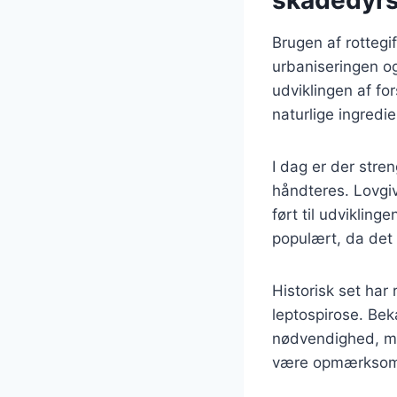
Brugen af rottegif
urbaniseringen og
udviklingen af for
naturlige ingredi
I dag er der stre
håndteres. Lovgiv
ført til udvikling
populært, da det 
Historisk set ha
leptospirose. Be
nødvendighed, men
være opmærksom 