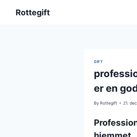
Skip
Rottegift
to
content
GIFT
professi
er en god
By
Rottegift
21. de
Professio
hjemmet