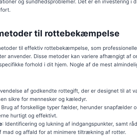
tioner og sundhedsproblemer. Det er en investering i d
fort.
 metoder til rottebekæmpelse
metoder til effektiv rottebekæmpelse, som professionelle
er anvender. Disse metoder kan variere afhængigt af o
pecifikke forhold i dit hjem. Nogle af de mest almindel
vendelse af godkendte rottegift, der er designet til at v
men sikre for mennesker og kæledyr.
: Brug af forskellige typer fælder, herunder snapfælder o
rne hurtigt og effektivt.
e
: Identificering og lukning af indgangspunkter, samt r
 mad og affald for at minimere tiltrækning af rotter.