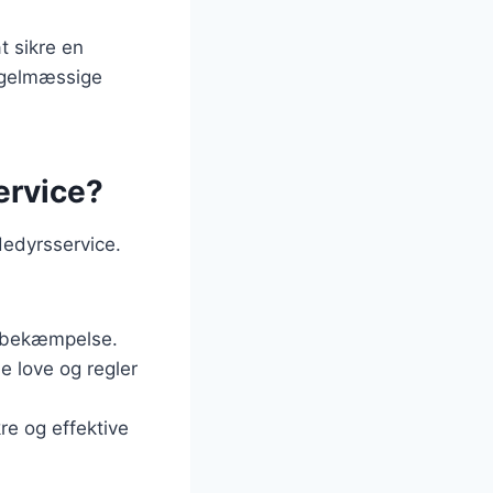
t sikre en
regelmæssige
ervice?
dedyrsservice.
tebekæmpelse.
le love og regler
re og effektive