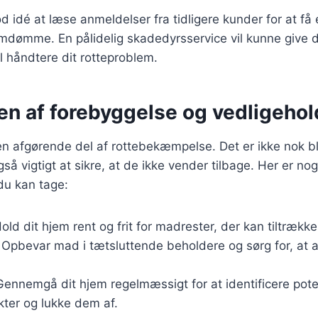
d idé at læse anmeldelser fra tidligere kunder for at få
dømme. En pålidelig skadedyrsservice vil kunne give di
il håndtere dit rotteproblem.
en af forebyggelse og vedligehol
n afgørende del af rottebekæmpelse. Det er ikke nok blo
også vigtigt at sikre, at de ikke vender tilbage. Her er n
 du kan tage:
Hold dit hjem rent og frit for madrester, der kan tiltrække 
: Opbevar mad i tætsluttende beholdere og sørg for, at a
Gennemgå dit hjem regelmæssigt for at identificere pote
ter og lukke dem af.