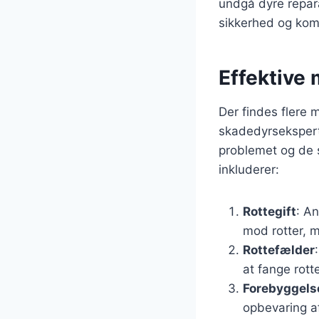
undgå dyre repara
sikkerhed og kom
Effektive
Der findes flere 
skadedyrsekspert
problemet og de s
inkluderer:
Rottegift
: An
mod rotter, 
Rottefælder
at fange rotte
Forebyggels
opbevaring af