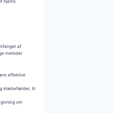
it hjems
mfanget af
ige metoder
ære effektive
g klæbefælder, til
ådgivning om