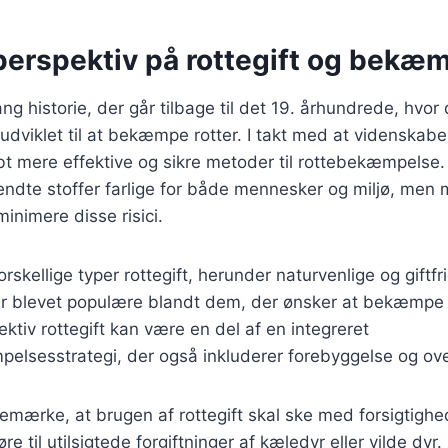
 perspektiv på rottegift og bekæ
ang historie, der går tilbage til det 19. århundrede, hvo
 udviklet til at bekæmpe rotter. I takt med at videnskaben
bt mere effektive og sikre metoder til rottebekæmpelse. 
ndte stoffer farlige for både mennesker og miljø, men 
minimere disse risici.
orskellige typer rottegift, herunder naturvenlige og giftfri
er blevet populære blandt dem, der ønsker at bekæmpe 
ektiv rottegift kan være en del af en integreret
lsesstrategi, der også inkluderer forebyggelse og ov
 bemærke, at brugen af rottegift skal ske med forsigtighe
e til utilsigtede forgiftninger af kæledyr eller vilde dyr