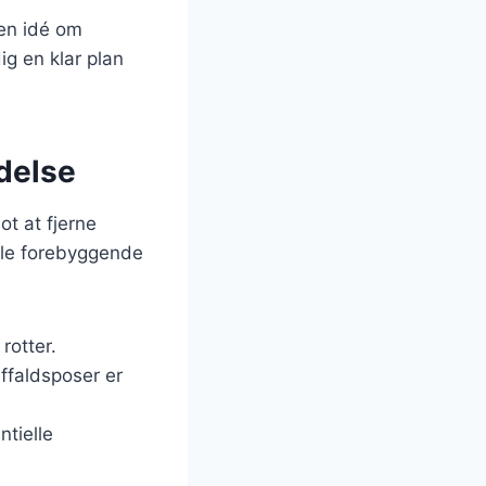
 en idé om
g en klar plan
delse
t at fjerne
ogle forebyggende
rotter.
ffaldsposer er
ntielle