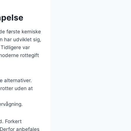
mpelse
r de første kemiske
 har udviklet sig,
Tidligere var
moderne rottegift
e alternativer.
rotter uden at
ervågning.
d. Forkert
. Derfor anbefales