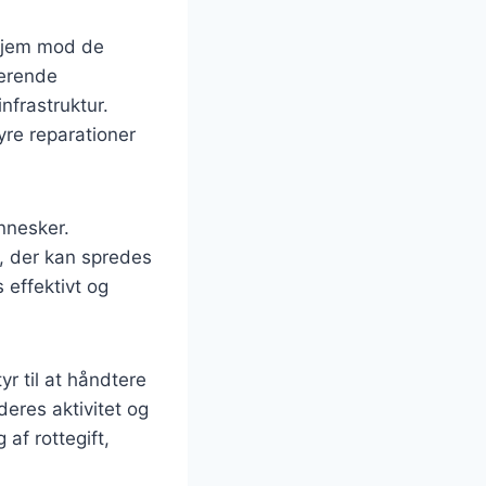
 hjem mod de
nerende
nfrastruktur.
yre reparationer
nnesker.
, der kan spredes
 effektivt og
r til at håndtere
eres aktivitet og
af rottegift,