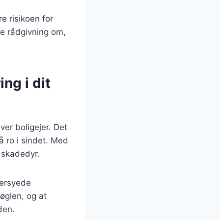
e risikoen for
de rådgivning om,
ng i dit
ver boligejer. Det
 ro i sindet. Med
e skadedyr.
dersyede
nøglen, og at
den.