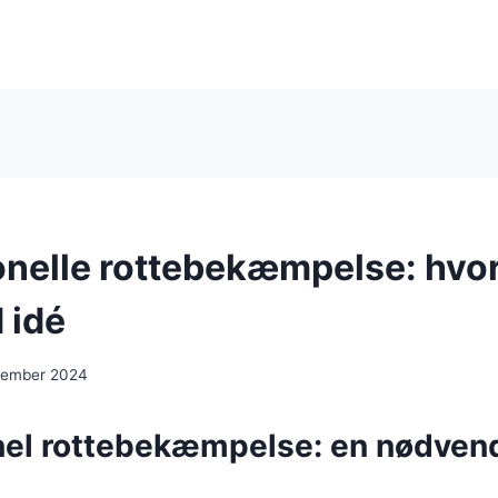
onelle rottebekæmpelse: hvor
 idé
cember 2024
nel rottebekæmpelse: en nødvend