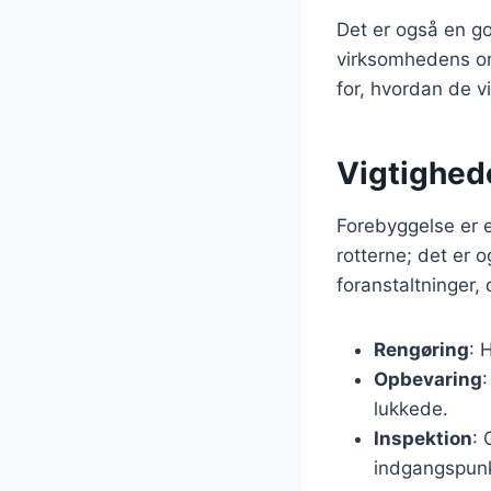
Det er også en go
virksomhedens om
for, hvordan de v
Vigtighed
Forebyggelse er e
rotterne; det er 
foranstaltninger,
Rengøring
: 
Opbevaring
lukkede.
Inspektion
: 
indgangspunk