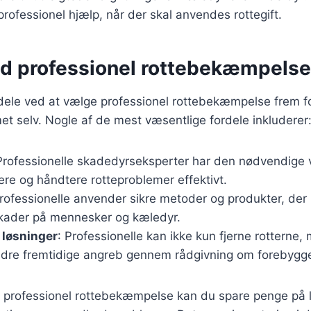
professionel hjælp, når der skal anvendes rottegift.
ed professionel rottebekæmpelse
dele ved at vælge professionel rottebekæmpelse frem fo
t selv. Nogle af de mest væsentlige fordele inkluderer
Professionelle skadedyrseksperter har den nødvendige 
icere og håndtere rotteproblemer effektivt.
Professionelle anvender sikre metoder og produkter, der
 skader på mennesker og kæledyr.
 løsninger
: Professionelle kan ikke kun fjerne rotterne
ndre fremtidige angreb gennem rådgivning om forebygge
i professionel rottebekæmpelse kan du spare penge på l