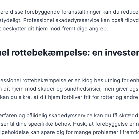
ere disse forebyggende foranstaltninger kan du reducer
tydeligt. Professionel skadedyrsservice kan også tilby
 beskytter dit hjem mod fremtidige angreb.
el rottebekæmpelse: en investeri
ofessionel rottebekæmpelse er en klog beslutning for enh
n dit hjem mod skader og sundhedsrisici, men giver også
kan du sikre, at dit hjem forbliver frit for rotter og andr
erfaren og pålidelig skadedyrsservice kan du få skræd
sser til dine specifikke behov. Husk, at forebyggelse er 
igeholdelse kan spare dig for mange problemer i fremti