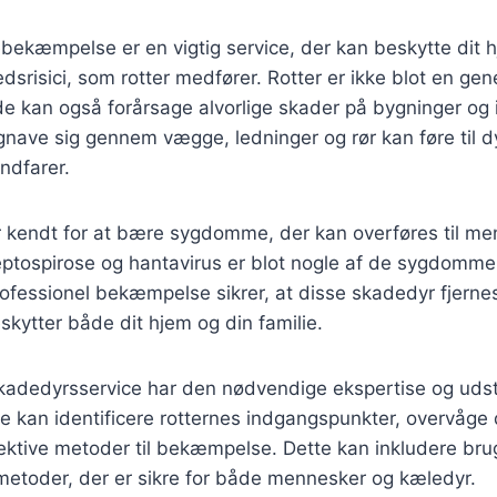
ebekæmpelse er en vigtig service, der kan beskytte dit
srisici, som rotter medfører. Rotter er ikke blot en ge
de kan også forårsage alvorlige skader på bygninger og i
 gnave sig gennem vægge, ledninger og rør kan føre til d
andfarer.
r kendt for at bære sygdomme, der kan overføres til me
eptospirose og hantavirus er blot nogle af de sygdomme
ofessionel bekæmpelse sikrer, at disse skadedyr fjernes
eskytter både dit hjem og din familie.
kadedyrsservice har den nødvendige ekspertise og udsty
e kan identificere rotternes indgangspunkter, overvåge d
ktive metoder til bekæmpelse. Dette kan inkludere brug 
metoder, der er sikre for både mennesker og kæledyr.