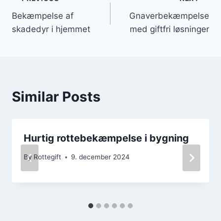
Indlægsnavigation
Bekæmpelse af
Gnaverbekæmpelse
skadedyr i hjemmet
med giftfri løsninger
Similar Posts
Hurtig rottebekæmpelse i bygning
By
Rottegift
9. december 2024