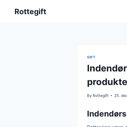
Skip
Rottegift
to
content
GIFT
Indendør
produkte
By
Rottegift
25. d
Indendørs