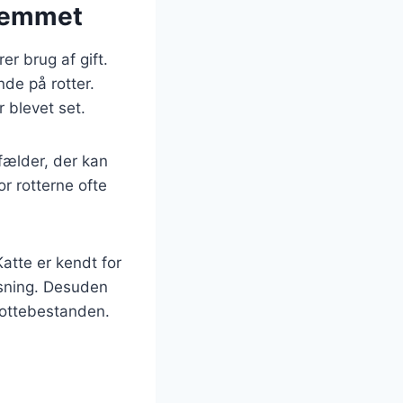
hjemmet
er brug af gift.
de på rotter.
 blevet set.
fælder, der kan
r rotterne ofte
Katte er kendt for
øsning. Desuden
rottebestanden.