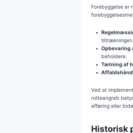
Forebyggelse er n
forebyggelsesme
Regelmæssig
tiltrækningen 
Opbevaring 
beholdere.
Tætning af h
Affaldshånd
Ved at implement
rotteangreb betyd
afføring eller bi
Historisk