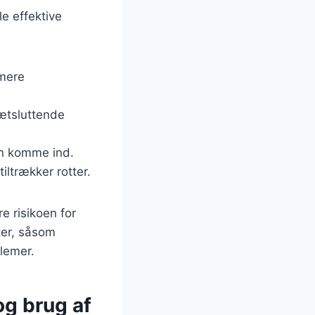
e effektive
imere
tætsluttende
kan komme ind.
iltrækker rotter.
e risikoen for
ter, såsom
blemer.
og brug af