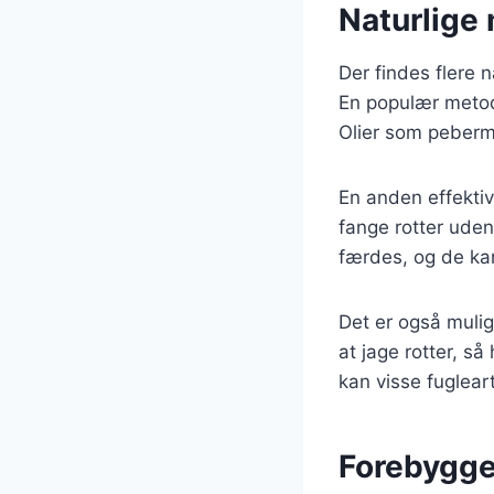
Naturlige
Der findes flere n
En populær metode
Olier som pebermy
En anden effekti
fange rotter uden
færdes, og de kan
Det er også mulig
at jage rotter, s
kan visse fuglear
Forebygge