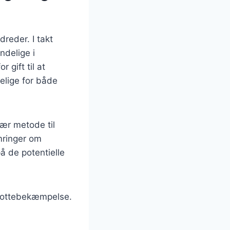
dreder. I takt
ndelige i
 gift til at
elige for både
lær metode til
mringer om
 de potentielle
l rottebekæmpelse.