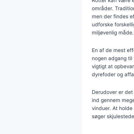
Rotter kan være 
områder. Traditio
men der findes ef
udforske forskell
miljøvenlig måde.
En af de mest eff
nogen adgang til 
vigtigt at opbeva
dyrefoder og affa
Derudover er det 
ind gennem meget
vinduer. At holde
søger skjulested