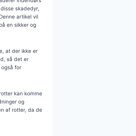
vaderer indendørs
 disse skadedyr,
enne artikel vil
på en sikker og
, at der ikke er
d, så det er
 også for
a rotter kan komme
dninger og
n af rotter, da de