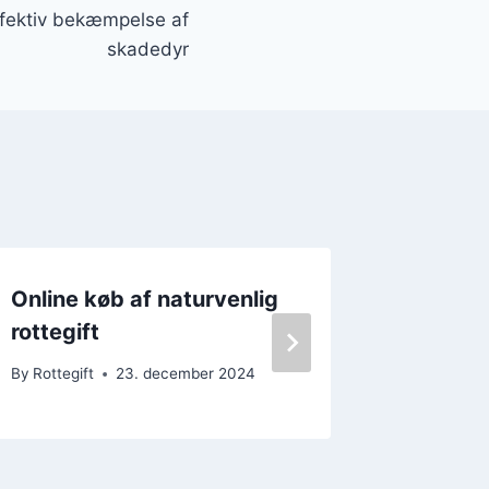
effektiv bekæmpelse af
skadedyr
Online køb af naturvenlig
Rottefæ
rottegift
bekæmp
By
Rottegift
23. december 2024
By
Rottegif