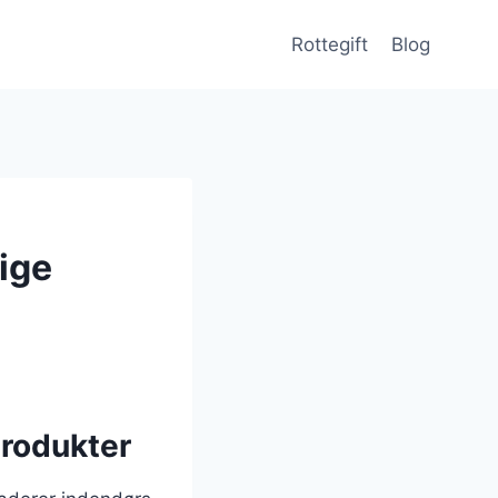
Rottegift
Blog
ige
produkter