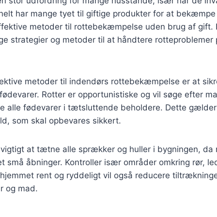
en stor udfordring for mange husstande, især når de in
nelt har mange tyet til giftige produkter for at bekæmpe
fektive metoder til rottebekæmpelse uden brug af gift. D
ige strategier og metoder til at håndtere rotteproblemer 
ektive metoder til indendørs rottebekæmpelse er at sikre
fødevarer. Rotter er opportunistiske og vil søge efter ma
re alle fødevarer i tætsluttende beholdere. Dette gælder
ld, som skal opbevares sikkert.
vigtigt at tætne alle sprækker og huller i bygningen, d
 små åbninger. Kontroller især områder omkring rør, le
 hjemmet rent og ryddeligt vil også reducere tiltrækninge
er og mad.