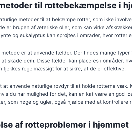
 metoder til rottebekæmpelse i 
aturlige metoder til at bekæmpe rotter, som ikke involver
 er brugen af æteriske olier, som kan virke afskrækken
nte og eukalyptus kan sprøjtes i områder, hvor rotter er
v metode er at anvende fælder. Der findes mange typer 
 at skade dem. Disse fælder kan placeres i områder, hvo
 tjekkes regelmæssigt for at sikre, at de er effektive.
t at anvende naturlige rovdyr til at holde rotterne væk. 
å hvis du har mulighed for det, kan en kat være en god l
ter, som høge og ugler, også hjælpe med at kontrollere 
lse af rotteproblemer i hjemmet