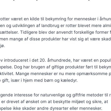
rotter været en kilde til bekymring for mennesker i århun
n og udviklingen af landbrug er rotter blevet mere almi
telser. Tidligere blev der anvendt forskellige former for
men mange af disse produkter har vist sig at være skad
jø.
ev introduceret i det 20. århundrede, har været en popu
lse. Dog har brugen af giftige produkter ført til beky
ektivitet. Mange mennesker er nu mere opmærksomme på
ge gift, især i hjem med børn og kæledyr.
tigende interesse for naturvenlige og giftfrie metoder ti
s er drevet af ønsket om at beskytte miljøet og sikre, at
lse ikke skader andre dyrearter eller mennesker.