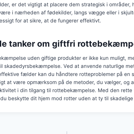
der, er det vigtigt at placere dem strategisk i områder, 
ære i nærheden af fødekilder, langs vægge eller i skjult
sigt for at sikre, at de fungerer effektivt.
de tanker om giftfri rottebekæmp
ekæmpelse uden giftige produkter er ikke kun muligt, m
g til skadedyrsbekæmpelse. Ved at anvende naturlige me
ffektive fælder kan du håndtere rotteproblemer på en si
tigt at være opmærksom på de metoder, du vælger, og at
ktivitet i din tilgang til rottebekæmpelse. Med den rette
du beskytte dit hjem mod rotter uden at ty til skadelige 
gation