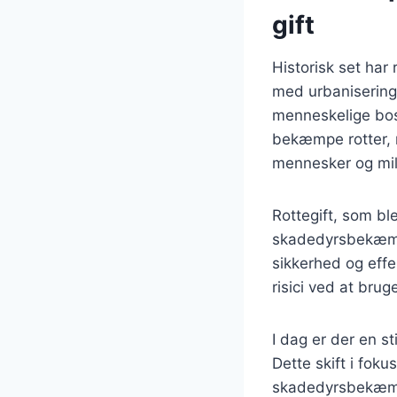
gift
Historisk set har 
med urbaniseringe
menneskelige bosæt
bekæmpe rotter, 
mennesker og mil
Rottegift, som bl
skadedyrsbekæmpe
sikkerhed og eff
risici ved at bru
I dag er der en s
Dette skift i foku
skadedyrsbekæmpe