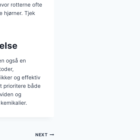
hvor rotterne ofte
e hjørner. Tjek
else
en også en
toder,
kker og effektiv
 prioritere både
 viden og
kemikalier.
NEXT