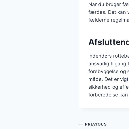
Når du bruger fæl
færdes. Det kan v
fælderne regelmæs
Afslutten
Indendørs rotteb
ansvarlig tilgan
forebyggelse og e
måde. Det er vig
sikkerhed og effe
forberedelse kan 
Indlægsnavi
PREVIOUS