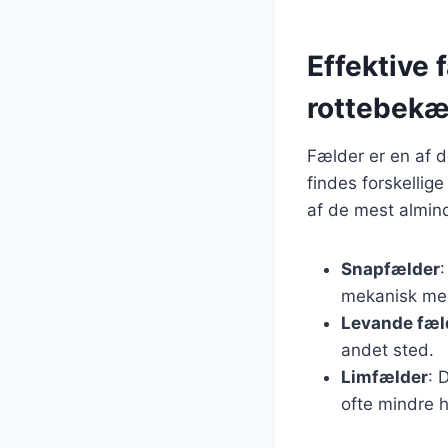
Effektive 
rottebek
Fælder er en af d
findes forskellig
af de mest almind
Snapfælder
:
mekanisk me
Levande fæl
andet sted.
Limfælder
: 
ofte mindre 