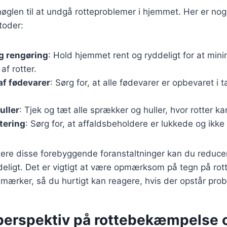
øglen til at undgå rotteproblemer i hjemmet. Her er nogl
toder:
 rengøring
: Hold hjemmet rent og ryddeligt for at min
af rotter.
af fødevarer
: Sørg for, at alle fødevarer er opbevaret i 
uller
: Tjek og tæt alle sprækker og huller, hvor rotter 
tering
: Sørg for, at affaldsbeholdere er lukkede og ikke t
ere disse forebyggende foranstaltninger kan du reducer
eligt. Det er vigtigt at være opmærksom på tegn på rot
demærker, så du hurtigt kan reagere, hvis der opstår pro
 perspektiv på rottebekæmpelse 