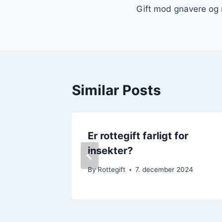
Gift mod gnavere og n
Similar Posts
smart
Er rottegift farligt for
insekter?
 2024
By
Rottegift
7. december 2024