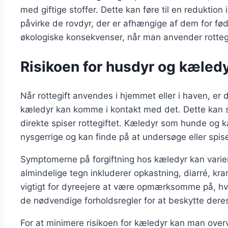
med giftige stoffer. Dette kan føre til en reduktion 
påvirke de rovdyr, der er afhængige af dem for føde
økologiske konsekvenser, når man anvender rottegi
Risikoen for husdyr og kæledyr
Når rottegift anvendes i hjemmet eller i haven, er d
kæledyr kan komme i kontakt med det. Dette kan ske
direkte spiser rottegiftet. Kæledyr som hunde og ka
nysgerrige og kan finde på at undersøge eller spise
Symptomerne på forgiftning hos kæledyr kan varier
almindelige tegn inkluderer opkastning, diarré, kram
vigtigt for dyreejere at være opmærksomme på, hvo
de nødvendige forholdsregler for at beskytte dere
For at minimere risikoen for kæledyr kan man overv