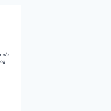
r når
 og