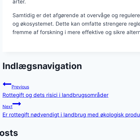
arter.
Samtidig er det afgørende at overvåge og regulere b
og økosystemet. Dette kan omfatte strengere regler
fremme af forskning i mere effektive og sikre altern
Indlægsnavigation
Previous
Rottegift og dets risici i landbrugsområder
Next
Er rottegift nødvendigt i landbrug med økologisk produ
Posts