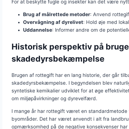
For at beskytte fugle og insekter kan det være nytti
Brug af målrettede metoder
: Anvend rottegi
Overvågning af dyrelivet
: Hold øje med loka
Uddannelse
: Informer andre om de potentielle 
Historisk perspektiv på brugen
skadedyrsbekæmpelse
Brugen af rottegift har en lang historie, der går tilba
skadedyrsbekæmpelse. I begyndelsen blev naturli
syntetiske kemikalier udviklet for at øge effektivit
om miljøpåvirkninger og dyrevelfærd.
I mange år har rottegift været en standardmetode 
byområder. Det har været anvendt i alt fra landbru
opmærksomhed på de negative konsekvenser har fø