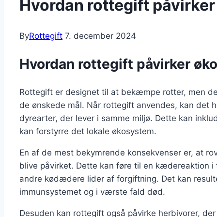
Hvordan rottegift påvirker
By
Rottegift
7. december 2024
Hvordan rottegift påvirker øk
Rottegift er designet til at bekæmpe rotter, men de
de ønskede mål. Når rottegift anvendes, kan det h
dyrearter, der lever i samme miljø. Dette kan inklu
kan forstyrre det lokale økosystem.
En af de mest bekymrende konsekvenser er, at rovdy
blive påvirket. Dette kan føre til en kædereaktion
andre kødædere lider af forgiftning. Det kan resul
immunsystemet og i værste fald død.
Desuden kan rottegift også påvirke herbivorer, der