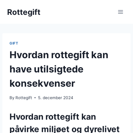
Skip
Rottegift
to
content
GIFT
Hvordan rottegift kan
have utilsigtede
konsekvenser
By
Rottegift
5. december 2024
Hvordan rottegift kan
påvirke miljøet og dyrelivet