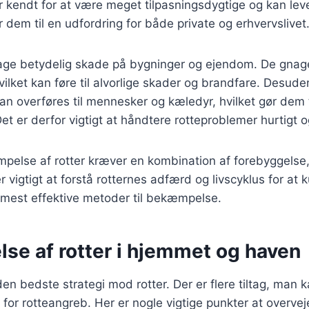
 kendt for at være meget tilpasningsdygtige og kan leve 
ør dem til en udfordring for både private og erhvervslivet
sage betydelig skade på bygninger og ejendom. De gnage
hvilket kan føre til alvorlige skader og brandfare. Desud
 overføres til mennesker og kæledyr, hvilket gør dem t
t er derfor vigtigt at håndtere rotteproblemer hurtigt og
mpelse af rotter kræver en kombination af forebyggelse
r vigtigt at forstå rotternes adfærd og livscyklus for at 
mest effektive metoder til bekæmpelse.
se af rotter i hjemmet og haven
en bedste strategi mod rotter. Der er flere tiltag, man k
 for rotteangreb. Her er nogle vigtige punkter at overvej