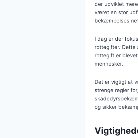
der udviklet mere
været en stor udfo
bekæmpelsesmet
I dag er der fokus
rottegifter. Det
rottegift er blev
mennesker.
Det er vigtigt at
strenge regler fo
skadedyrsbekæmper
og sikker bekæm
Vigtighed