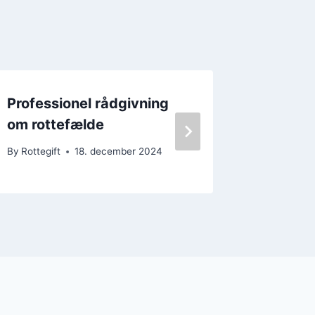
Professionel rådgivning
rottegif
om rottefælde
effekti
By
Rottegift
18. december 2024
By
Rottegif