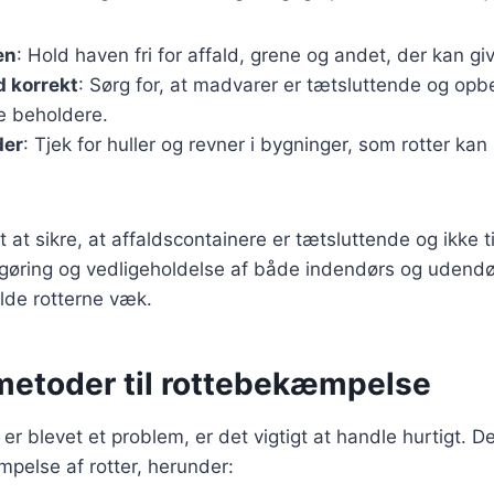
en
: Hold haven fri for affald, grene og andet, der kan give
 korrekt
: Sørg for, at madvarer er tætsluttende og opb
e beholdere.
der
: Tjek for huller og revner i bygninger, som rotter kan 
t at sikre, at affaldscontainere er tætsluttende og ikke ti
øring og vedligeholdelse af både indendørs og udend
lde rotterne væk.
 metoder til rottebekæmpelse
 er blevet et problem, er det vigtigt at handle hurtigt. De
pelse af rotter, herunder: