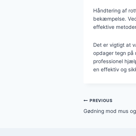
Håndtering af rot
bekæmpelse. Ved 
effektive metode
Det er vigtigt at 
opdager tegn på 
professionel hjæl
en effektiv og s
Indlægsnavi
PREVIOUS
Gødning mod mus og 