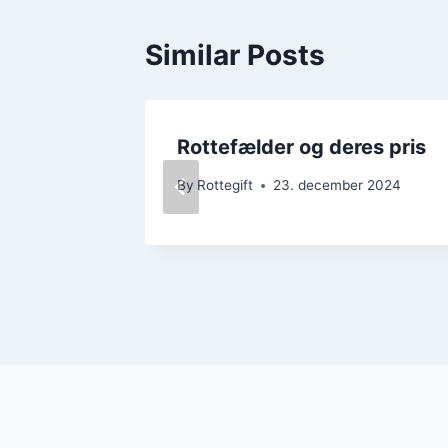
Similar Posts
mod
Rottefælder og deres pris
By
Rottegift
23. december 2024
 2024