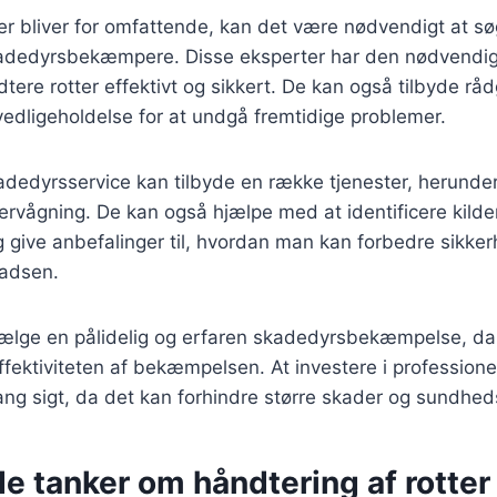
r bliver for omfattende, kan det være nødvendigt at sø
kadedyrsbekæmpere. Disse eksperter har den nødvendig
ndtere rotter effektivt og sikkert. De kan også tilbyde rå
edligeholdelse for at undgå fremtidige problemer.
adedyrsservice kan tilbyde en række tjenester, herunder
rvågning. De kan også hjælpe med at identificere kilder 
 give anbefalinger til, hvordan man kan forbedre sikke
ladsen.
 vælge en pålidelig og erfaren skadedyrsbekæmpelse, da
 effektiviteten af bekæmpelsen. At investere i profession
ang sigt, da det kan forhindre større skader og sundheds
e tanker om håndtering af rotter