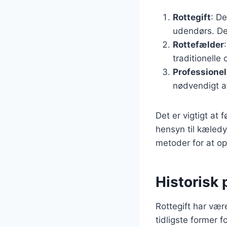
Rottegift
: D
udendørs. Det
Rottefælder
traditionell
Professione
nødvendigt at
Det er vigtigt at
hensyn til kæledy
metoder for at op
Historisk
Rottegift har vær
tidligste former f