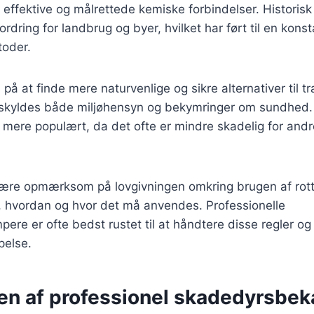
 effektive og målrettede kemiske forbindelser. Historisk 
rdring for landbrug og byer, hvilket har ført til en konst
oder.
 på at finde mere naturvenlige og sikre alternativer til tr
te skyldes både miljøhensyn og bekymringer om sundhed.
et mere populært, da det ofte er mindre skadelig for and
 være opmærksom på lovgivningen omkring brugen af rotte
r, hvordan og hvor det må anvendes. Professionelle
e er ofte bedst rustet til at håndtere disse regler og s
pelse.
en af professionel skadedyrsb