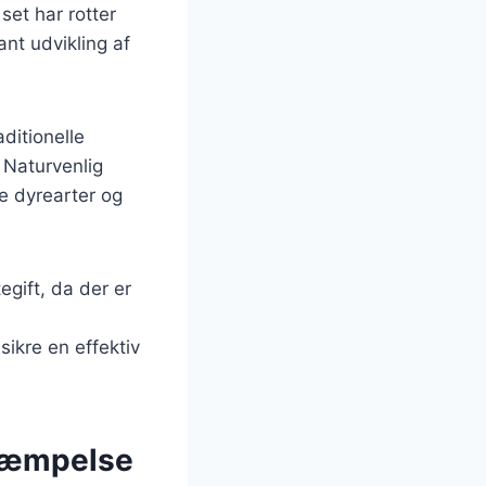
set har rotter
ant udvikling af
aditionelle
 Naturvenlig
re dyrearter og
gift, da der er
ikre en effektiv
ekæmpelse