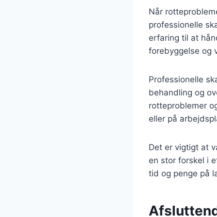
Når rotteprobleme
professionelle s
erfaring til at hå
forebyggelse og v
Professionelle sk
behandling og ove
rotteproblemer og
eller på arbejdsp
Det er vigtigt at
en stor forskel i
tid og penge på l
Afsluttend