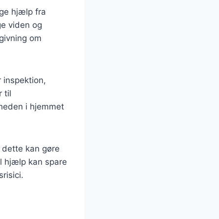
ge hjælp fra
e viden og
dgivning om
 inspektion,
til
rheden i hjemmet
 dette kan gøre
el hjælp kan spare
risici.