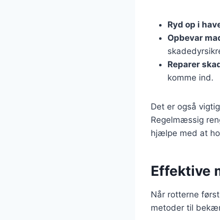
Ryd op i hav
Opbevar mad
skadedyrsikr
Reparer ska
komme ind.
Det er også vigtig
Regelmæssig reng
hjælpe med at ho
Effektive
Når rotterne først
metoder til bekæm