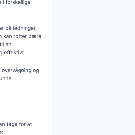
i forskellige
.
r på ledninger,
en kan rotter bære
il en
 effektivt.
, overvågning og
kunne
an tage for at
e: