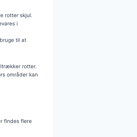
 rotter skjul.
evares i
bruge til at
ltrækker rotter.
ørs områder kan
r findes flere