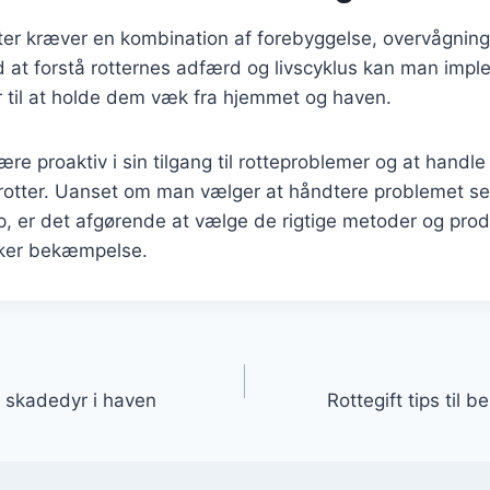
ter kræver en kombination af forebyggelse, overvågning
at forstå rotternes adfærd og livscyklus kan man imp
r til at holde dem væk fra hjemmet og haven.
være proaktiv i sin tilgang til rotteproblemer og at handle
rotter. Uanset om man vælger at håndtere problemet sel
p, er det afgørende at vælge de rigtige metoder og produ
ikker bekæmpelse.
gation
skadedyr i haven
Rottegift tips til