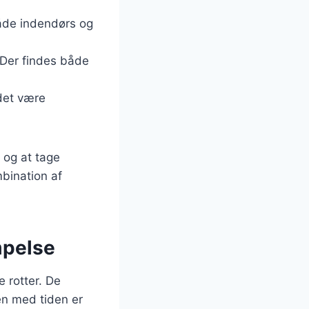
både indendørs og
. Der findes både
 det være
, og at tage
bination af
mpelse
 rotter. De
men med tiden er