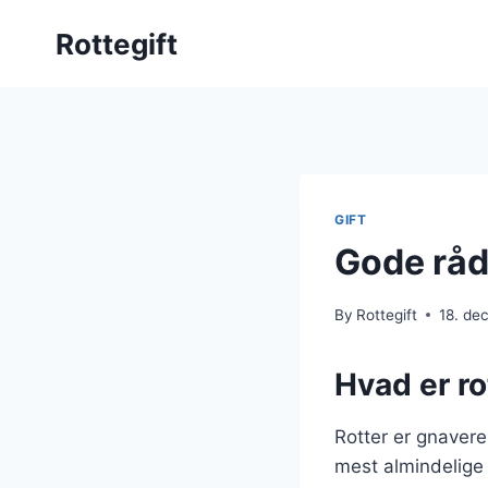
Skip
Rottegift
to
content
GIFT
Gode råd
By
Rottegift
18. de
Hvad er ro
Rotter er gnavere,
mest almindelige 