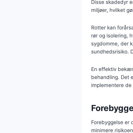
Disse skadedyr er
miljøer, hvilket g
Rotter kan forår
rør og isolering, 
sygdomme, der kan
sundhedsrisiko. De
En effektiv bekæ
behandling. Det e
implementere de 
Forebyggel
Forebyggelse er d
minimere risikoen