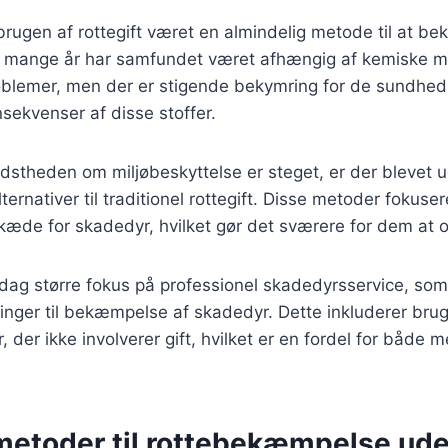
 brugen af rottegift været en almindelig metode til at b
I mange år har samfundet været afhængig af kemiske mid
oblemer, men der er stigende bekymring for de sundh
sekvenser af disse stoffer.
idstheden om miljøbeskyttelse er steget, er der blevet u
ternativer til traditionel rottegift. Disse metoder fokuse
æde for skadedyr, hvilket gør det sværere for dem at o
dag større fokus på professionel skadedyrsservice, som
nger til bekæmpelse af skadedyr. Dette inkluderer brug
 der ikke involverer gift, hvilket er en fordel for både
 metoder til rottebekæmpelse ude