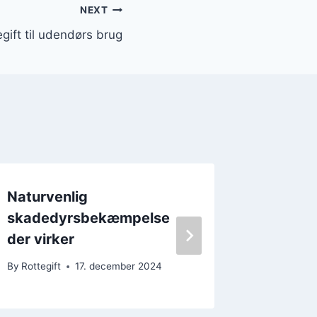
NEXT
egift til udendørs brug
Naturvenlig
Rottegi
skadedyrsbekæmpelse
af rotte
der virker
By
Rottegif
By
Rottegift
17. december 2024