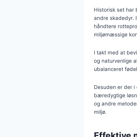
Historisk set har
andre skadedyr. 
håndtere rottepr
miljømæssige kon
I takt med at bev
og naturvenlige al
ubalanceret fødek
Desuden er der i 
bæredygtige løsni
og andre metoder,
miljø.
Effektive