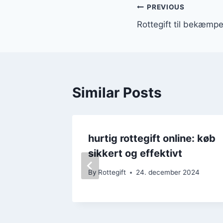
Indlægsnavi
PREVIOUS
Rottegift til bekæmpel
Similar Posts
hurtig rottegift online: køb
else:
sikkert og effektivt
By
Rottegift
24. december 2024
 2024