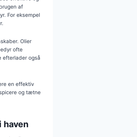
 brugen af
yr. For eksempel
r.
skaber. Olier
dedyr ofte
e efterlader også
re en effektiv
nspicere og tætne
i haven