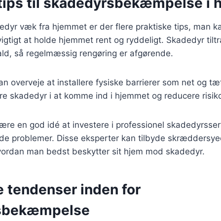
 tips til skadedyrsbekæmpelse i
edyr væk fra hjemmet er der flere praktiske tips, man ka
igtigt at holde hjemmet rent og ryddeligt. Skadedyr tilt
ald, så regelmæssig rengøring er afgørende.
 overveje at installere fysiske barrierer som net og tæ
re skadedyr i at komme ind i hjemmet og reducere risik
ære en god idé at investere i professionel skadedyrsser
de problemer. Disse eksperter kan tilbyde skræddersye
vordan man bedst beskytter sit hjem mod skadedyr.
e tendenser inden for
sbekæmpelse