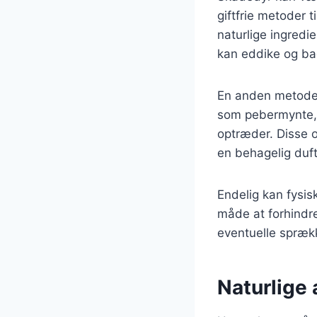
giftfrie metoder 
naturlige ingred
kan eddike og ba
En anden metode e
som pebermynte, l
optræder. Disse o
en behagelig duft
Endelig kan fysis
måde at forhindre
eventuelle sprækk
Naturlige 