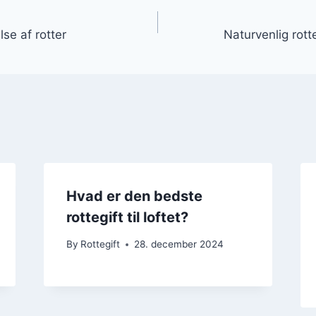
gation
se af rotter
Naturvenlig rott
Hvad er den bedste
rottegift til loftet?
By
Rottegift
28. december 2024