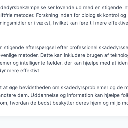
adedyrsbekæmpelse ser lovende ud med en stigende int
ftfrie metoder. Forskning inden for biologisk kontrol og
ingsmidler er i vækst, hvilket kan føre til mere effektive
 stigende efterspørgsel efter professionel skadedyrsse
øvenlige metoder. Dette kan inkludere brugen af teknol
mer og intelligente fælder, der kan hjælpe med at ident
r mere effektivt.
igt at øge bevidstheden om skadedyrsproblemer og de m
håndtere dem. Uddannelse og information kan hjælpe fol
 om, hvordan de bedst beskytter deres hjem og miljø m