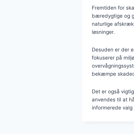
Fremtiden for sk
bæredygtige og gi
naturlige afskrækn
løsninger.
Desuden er der en
fokuserer på milj
overvågningssyste
bekæmpe skadedy
Det er også vigt
anvendes til at 
informerede valg