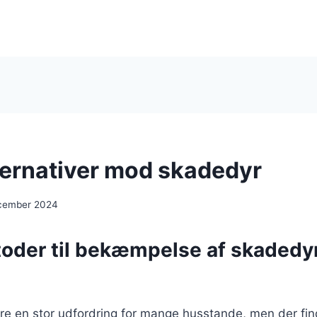
lternativer mod skadedyr
ecember 2024
toder til bekæmpelse af skadedyr
e en stor udfordring for mange husstande, men der fin