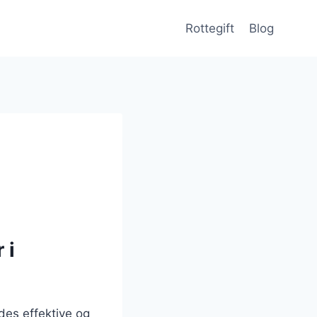
Rottegift
Blog
 i
des effektive og