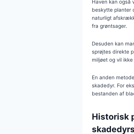
Haven kan også v
beskytte planter 
naturligt afskræ
fra grøntsager.
Desuden kan man 
sprøjtes direkte 
miljøet og vil ik
En anden metode e
skadedyr. For eks
bestanden af bla
Historisk 
skadedyr