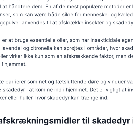
til at håndtere dem. En af de mest populære metoder er
ienser, som kan være både sikre for mennesker og kæled
gepulver anvendes til at afskrække insekter og skadedy
r at bruge essentielle olier, som har insekticidale egen
avendel og citronella kan sprøjtes i områder, hvor ska
lier virker ikke kun som en afskrækkende faktor, men d
 i hjemmet.
ke barrierer som net og tætsluttende døre og vinduer væ
 skadedyr i at komme ind i hjemmet. Det er vigtigt at i
er eller huller, hvor skadedyr kan trænge ind.
afskrækningsmidler til skadedyr 