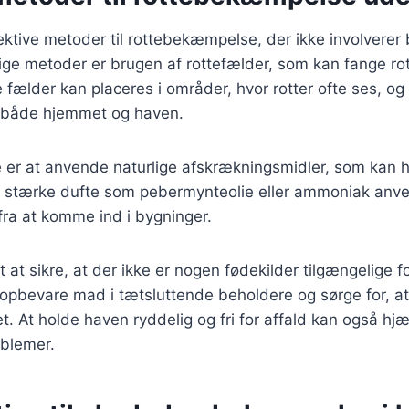
ktive metoder til rottebekæmpelse, der ikke involverer b
ge metoder er brugen af rottefælder, som kan fange rot
fælder kan placeres i områder, hvor rotter ofte ses, o
or både hjemmet og haven.
er at anvende naturlige afskrækningsmidler, som kan h
 stærke dufte som pebermynteolie eller ammoniak anven
fra at komme ind i bygninger.
t at sikre, at der ikke er nogen fødekilder tilgængelige fo
opbevare mad i tætsluttende beholdere og sørge for, at 
et. At holde haven ryddelig og fri for affald kan også hj
oblemer.