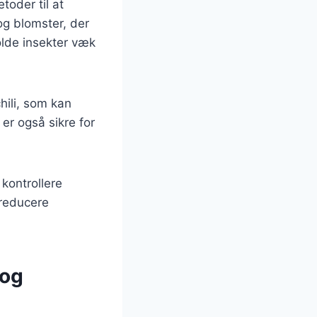
oder til at
og blomster, der
olde insekter væk
hili, som kan
 er også sikre for
kontrollere
 reducere
 og