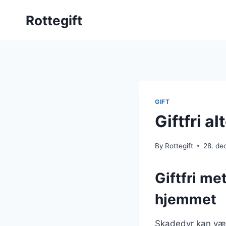
Skip
Rottegift
to
content
GIFT
Giftfri a
By
Rottegift
28. d
Giftfri me
hjemmet
Skadedyr kan vær