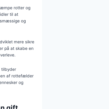
ekæmpe rotter og
ler til at
edsmæssige og
dviklet mere sikre
rer på at skabe en
verleve.
 tilbyder
en af rottefælder
 mennesker og
n gift