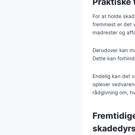
Praktiske
For at holde skad
fremmest er det v
madrester og aff
Derudover kan man
Dette kan forhind
Endelig kan det v
oplever vedvaren
rådgivning om, h
Fremtidig
skadedyr