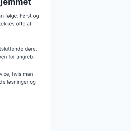
 hjemmet
n følge. Først og
rækkes ofte af
tsluttende døre.
oen for angreb.
vice, hvis man
de løsninger og