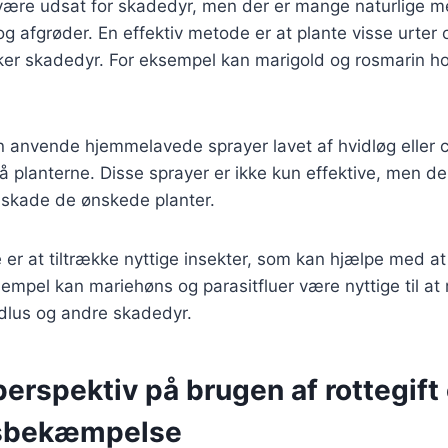
ære udsat for skadedyr, men der er mange naturlige met
og afgrøder. En effektiv metode er at plante visse urter 
kker skadedyr. For eksempel kan marigold og rosmarin h
anvende hjemmelavede sprayer lavet af hvidløg eller c
på planterne. Disse sprayer er ikke kun effektive, men de
ke skade de ønskede planter.
r at tiltrække nyttige insekter, som kan hjælpe med at 
empel kan mariehøns og parasitfluer være nyttige til at
dlus og andre skadedyr.
perspektiv på brugen af rottegift
sbekæmpelse