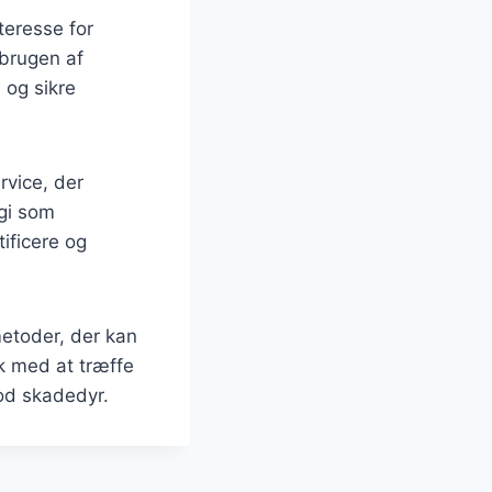
eresse for
 brugen af
 og sikre
rvice, der
ogi som
ificere og
etoder, der kan
k med at træffe
od skadedyr.