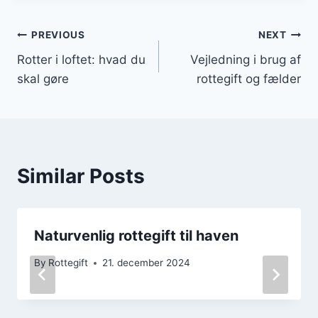
Indlægsnavigation
PREVIOUS
NEXT
Rotter i loftet: hvad du
Vejledning i brug af
skal gøre
rottegift og fælder
Similar Posts
Naturvenlig rottegift til haven
By
Rottegift
21. december 2024