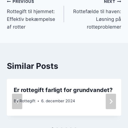
Indlægsnavigation
PREVIOUS
NEXT
Rottegift til hjemmet:
Rottefælde til haven:
Effektiv bekæmpelse
Løsning på
af rotter
rotteproblemer
Similar Posts
Er rottegift farligt for grundvandet?
By
Rottegift
6. december 2024