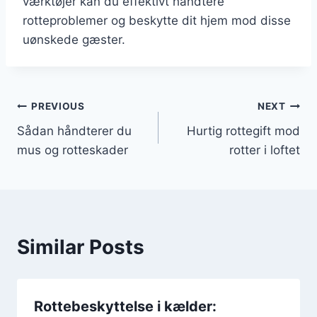
værktøjer kan du effektivt håndtere
rotteproblemer og beskytte dit hjem mod disse
uønskede gæster.
Indlægsnavigation
PREVIOUS
NEXT
Sådan håndterer du
Hurtig rottegift mod
mus og rotteskader
rotter i loftet
Similar Posts
Rottebeskyttelse i kælder: