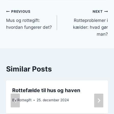
Indlægsnavigation
PREVIOUS
NEXT
Mus og rottegift:
Rotteproblemer i
hvordan fungerer det?
kælder: hvad gør
man?
Similar Posts
Rottefælde til hus og haven
By
Rottegift
25. december 2024