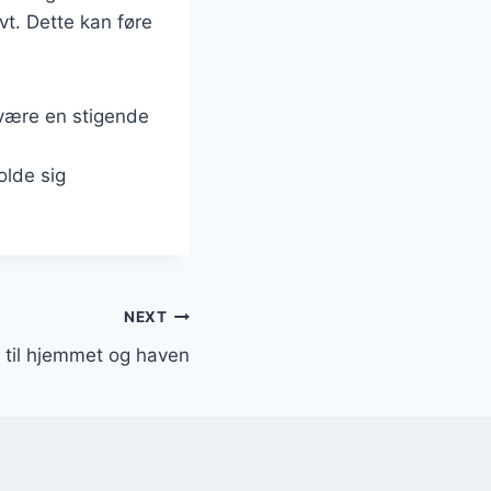
t. Dette kan føre
 være en stigende
olde sig
NEXT
t til hjemmet og haven