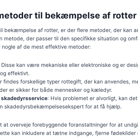
metoder til bekæmpelse af rotter
l bekæmpelse af rotter, er der flere metoder, der kan 
en metode, der passer til den specifikke situation og om
 nogle af de mest effektive metoder:
: Disse kan være mekaniske eller elektroniske og er desig
 og effektivt.
r findes forskellige typer rottegift, der kan anvendes, me
 der er sikker for både mennesker og kæledyr.
l skadedyrsservice
: Hvis problemet er alvorligt, kan d
en skadedyrsbekæmpelsesekspert for at få hjælp.
gt at overveje forebyggende foranstaltninger for at undg
ette kan inkludere at tætne indgange, fjerne fødekilde