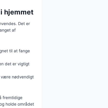
 i hjemmet
anvendes. Det er
fanget af
net til at fange
n det er vigtigt
et være nødvendigt
å fremtidige
r og holde området