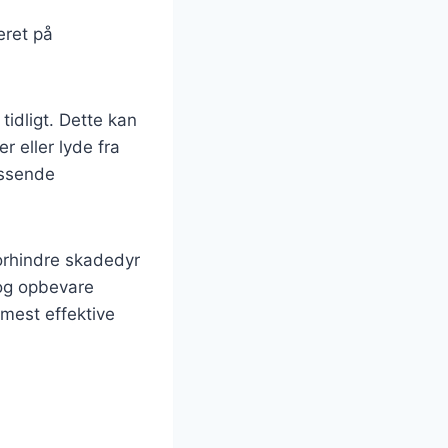
eret på
idligt. Dette kan
 eller lyde fra
assende
forhindre skadedyr
 og opbevare
 mest effektive