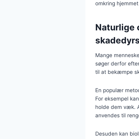
omkring hjemmet r
Naturlige o
skadedyr
Mange mennesker
søger derfor efter
til at bekæmpe s
En populær metod
For eksempel kan 
holde dem væk. A
anvendes til reng
Desuden kan biolo