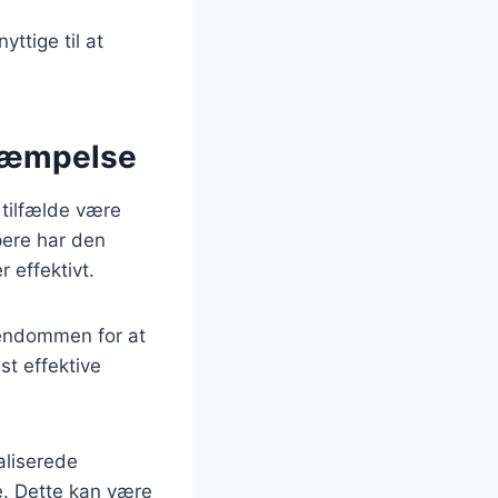
ttige til at
ekæmpelse
tilfælde være
pere har den
 effektivt.
jendommen for at
st effektive
aliserede
re. Dette kan være