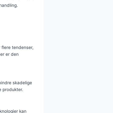
 handling.
 flere tendenser,
er er den
mindre skadelige
ie produkter.
nologier kan