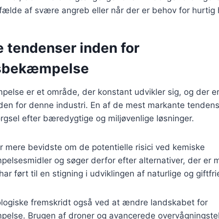
tilfælde af svære angreb eller når der er behov for hurtig
e tendenser inden for
sbekæmpelse
lse er et område, der konstant udvikler sig, og der er
den for denne industri. En af de mest markante tendens
rgsel efter bæredygtige og miljøvenlige løsninger.
r mere bevidste om de potentielle risici ved kemiske
lsesmidler og søger derfor efter alternativer, der er 
har ført til en stigning i udviklingen af naturlige og giftfr
logiske fremskridt også ved at ændre landskabet for
lse. Brugen af droner og avancerede overvågningstek