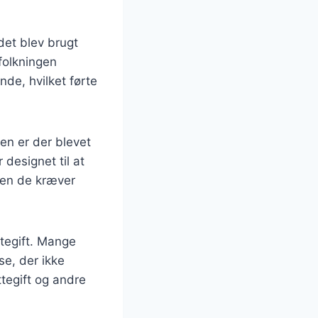
 det blev brugt
folkningen
de, hvilket førte
den er der blevet
 designet til at
men de kræver
ttegift. Mange
se, der ikke
ottegift og andre