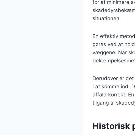
for at minimere s
skadedyrsbekæmpel
situationen.
En effektiv metod
gøres ved at hold
væggene. Når ska
bekæmpelsesmet
Derudover er det 
i at komme ind. D
affald korrekt. E
tilgang til skad
Historisk 