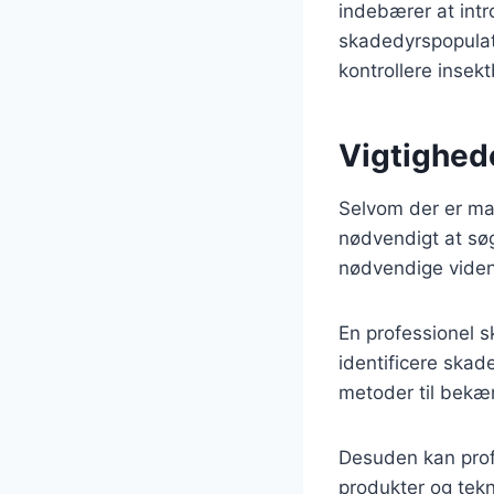
indebærer at intr
skadedyrspopulati
kontrollere insek
Vigtighed
Selvom der er ma
nødvendigt at sø
nødvendige viden 
En professionel s
identificere skad
metoder til bekæ
Desuden kan prof
produkter og tekn