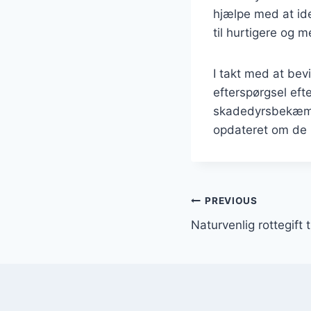
hjælpe med at ide
til hurtigere og 
I takt med at be
efterspørgsel eft
skadedyrsbekæmpel
opdateret om de 
Indlægsnavi
PREVIOUS
Naturvenlig rottegift 