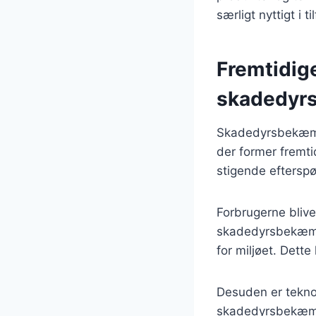
særligt nyttigt i 
Fremtidig
skadedyr
Skadedyrsbekæmpe
der former fremti
stigende efterspø
Forbrugerne blive
skadedyrsbekæmpe
for miljøet. Dette 
Desuden er tekno
skadedyrsbekæmpe