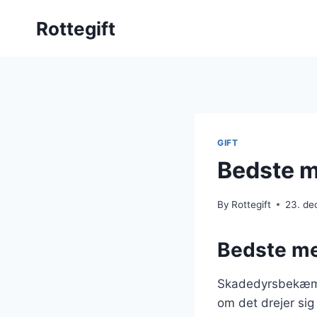
Skip
Rottegift
to
content
GIFT
Bedste m
By
Rottegift
23. d
Bedste me
Skadedyrsbekæmpe
om det drejer sig