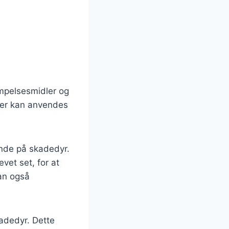
pelsesmidler og
, der kan anvendes
ende på skadedyr.
vet set, for at
an også
kadedyr. Dette