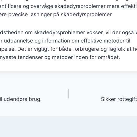
ntificere og overvåge skadedyrsproblemer mere effektiv
mere præcise løsninger på skadedyrsproblemer.
vidstheden om skadedyrsproblemer vokser, vil der også
er uddannelse og information om effektive metoder til
se. Det er vigtigt for både forbrugere og fagfolk at h
nyeste tendenser og metoder inden for området.
gation
til udendørs brug
Sikker rottegif