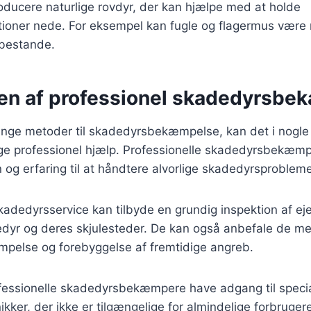
oducere naturlige rovdyr, der kan hjælpe med at holde
oner nede. For eksempel kan fugle og flagermus være ny
tbestande.
en af professionel skadedyrsb
nge metoder til skadedyrsbekæmpelse, kan det i nogle 
ge professionel hjælp. Professionelle skadedyrsbekæm
og erfaring til at håndtere alvorlige skadedyrsproblemer
kadedyrsservice kan tilbyde en grundig inspektion af e
edyr og deres skjulesteder. De kan også anbefale de me
mpelse og forebyggelse af fremtidige angreb.
essionelle skadedyrsbekæmpere have adgang til speci
ikker, der ikke er tilgængelige for almindelige forbruge