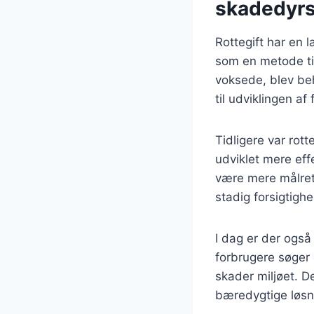
skadedyr
Rottegift har en l
som en metode ti
voksede, blev be
til udviklingen af 
Tidligere var rot
udviklet mere eff
være mere målret
stadig forsigtigh
I dag er der også 
forbrugere søger 
skader miljøet. Det
bæredygtige løsn