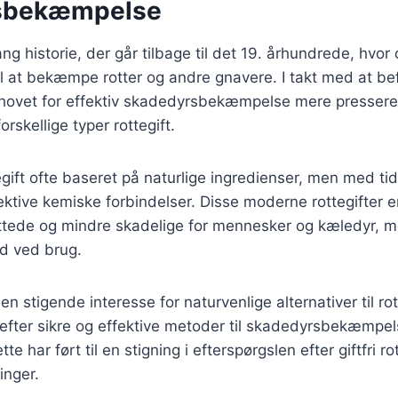
sbekæmpelse
ang historie, der går tilbage til det 19. århundrede, hvor
l at bekæmpe rotter og andre gnavere. I takt med at be
hovet for effektiv skadedyrsbekæmpelse mere presseren
forskellige typer rottegift.
tegift ofte baseret på naturlige ingredienser, men med ti
ektive kemiske forbindelser. Disse moderne rottegifter er
tede og mindre skadelige for mennesker og kæledyr, 
ed ved brug.
en stigende interesse for naturvenlige alternativer til ro
efter sikre og effektive metoder til skadedyrsbekæmpel
te har ført til en stigning i efterspørgslen efter giftfri r
inger.