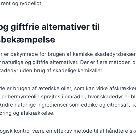
ent og ryddeligt.
g giftfrie alternativer til
sbekæmpelse
 er bekymrede for brugen af kemiske skadedyrsbekæm
 naturlige og giftfrie alternativer. Der er flere metoder
kadedyr uden brug af skadelige kemikalier.
e er brugen af æteriske olier, som kan virke afskrækk
pebermynteolie sprøjtes i områder, hvor skadedyr er ble
ndre naturlige ingredienser som eddike og citronsaft k
øring og afskrækkelse.
gisk kontrol være en effektiv metode til at håndtere s